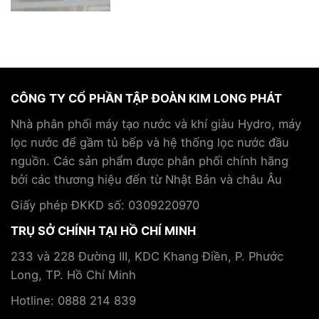
đến
5
liệu
tham
Chấn
pháp
quan
thương
Hydro
và
thường
trong
trao
gặp
chăm
đổi
khi
sóc
chiến
chơi
sức
lược
CÔNG TY CỔ PHẦN TẬP ĐOÀN KIM LONG PHÁT
pickleball
khỏe
hợp
và
và
tác
Nhà phân phối máy tạo nước và khí giàu Hydro, máy
cách
hỗ
cùng
lọc nước để gầm tủ bếp và hệ thống lọc nước đầu
phòng
trợ
Tập
tránh
điều
nguồn. Các sản phẩm được phân phối chính hãng
đoàn
trị
Kim
bởi các thương hiệu đến từ Nhật Bản và châu Âu
bệnh
Long
mãn
Phát
Giấy phép ĐKKD số: 0309220970
tính
TRỤ SỞ CHÍNH TẠI HỒ CHÍ MINH
233 và 228 Đường III, KDC Khang Điền, P. Phước
Long, TP. Hồ Chí Minh
Hotline: 0888 214 839