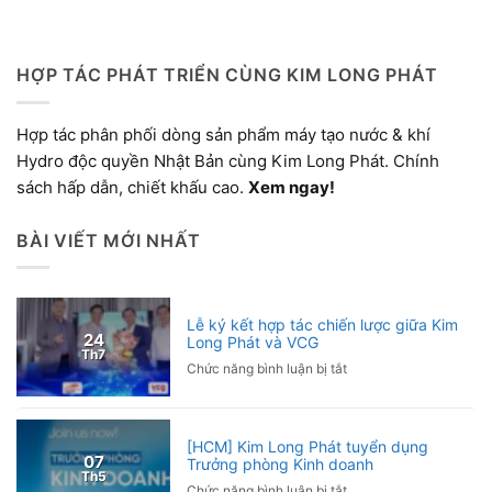
HỢP TÁC PHÁT TRIỂN CÙNG KIM LONG PHÁT
Hợp tác phân phối dòng sản phẩm máy tạo nước & khí
Hydro độc quyền Nhật Bản cùng Kim Long Phát. Chính
sách hấp dẫn, chiết khấu cao.
Xem ngay!
BÀI VIẾT MỚI NHẤT
Lễ ký kết hợp tác chiến lược giữa Kim
24
Long Phát và VCG
Th7
ở
Chức năng bình luận bị tắt
Lễ
ký
kết
[HCM] Kim Long Phát tuyển dụng
hợp
07
Trưởng phòng Kinh doanh
tác
Th5
ở
Chức năng bình luận bị tắt