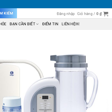
ÌM KIẾM
Đăng nhập
Giỏ hàng /
0
₫
HỎE
BẠN CẦN BIẾT
ĐIỂM TIN
LIÊN HỆ￼