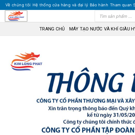
Skip
Về chúng tôi
Hệ thống cửa hàng và đại lý
Bảo hành
Tham quan 
to
Tìm
kiếm
content
sản
phẩm
TRANG CHỦ
MÁY TẠO NƯỚC VÀ KHÍ GIÀU 