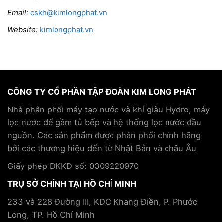
Email:
cskh@kimlongphat.vn
Website:
kimlongphat.vn
CÔNG TY CỔ PHẦN TẬP ĐOÀN KIM LONG PHÁT
Nhà phân phối máy tạo nước và khí giàu Hydro, máy
lọc nước để gầm tủ bếp và hệ thống lọc nước đầu
nguồn. Các sản phẩm được phân phối chính hãng
bởi các thương hiệu đến từ Nhật Bản và châu Âu
Giấy phép ĐKKD số: 0309220970
TRỤ SỞ CHÍNH TẠI HỒ CHÍ MINH
233 và 228 Đường III, KDC Khang Điền, P. Phước
Long, TP. Hồ Chí Minh