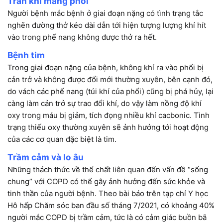
Tràn khí màng phổi
Người bệnh mắc bệnh ở giai đoạn nặng có tình trạng tắc
nghẽn đường thở kéo dài dẫn tới hiện tượng lượng khí hít
vào trong phế nang không được thở ra hết.
Bệnh tim
Trong giai đoạn nặng của bệnh, không khí ra vào phổi bị
cản trở và không được đổi mới thường xuyên, bên cạnh đó,
do vách các phế nang (túi khí của phổi) cũng bị phá hủy, lại
càng làm cản trở sự trao đổi khí, do vậy làm nồng độ khí
oxy trong máu bị giảm, tích đọng nhiều khí cacbonic. Tình
trạng thiếu oxy thường xuyên sẽ ảnh hưởng tới hoạt động
của các cơ quan đặc biệt là tim.
Trầm cảm và lo âu
Những thách thức về thể chất liên quan đến vấn đề “sống
chung” với COPD có thể gây ảnh hưởng đến sức khỏe và
tinh thần của người bệnh. Theo bài báo trên tạp chí Y học
Hô hấp Chăm sóc ban đầu số tháng 7/2021, có khoảng 40%
người mắc COPD bị trầm cảm, tức là có cảm giác buồn bã