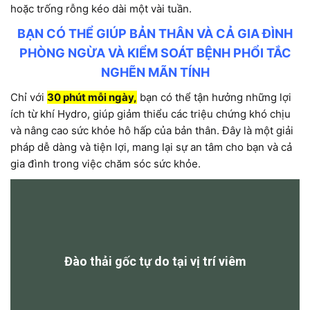
hoặc trống rỗng kéo dài một vài tuần.
BẠN CÓ THỂ GIÚP BẢN THÂN VÀ CẢ GIA ĐÌNH
PHÒNG NGỪA VÀ KIỂM SOÁT BỆNH PHỔI TẮC
NGHẼN MÃN TÍNH
Chỉ với
30 phút mỗi ngày,
bạn có thể tận hưởng những lợi
ích từ khí Hydro, giúp giảm thiểu các triệu chứng khó chịu
và nâng cao sức khỏe hô hấp của bản thân. Đây là một giải
pháp dễ dàng và tiện lợi, mang lại sự an tâm cho bạn và cả
gia đình trong việc chăm sóc sức khỏe.
Đào thải gốc tự do tại vị trí viêm