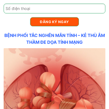
BỆNH PHỔI TẮC NGHẼN MÃN TÍNH – KẺ THÙ ÂM
THẦM ĐE DỌA TÍNH MẠNG