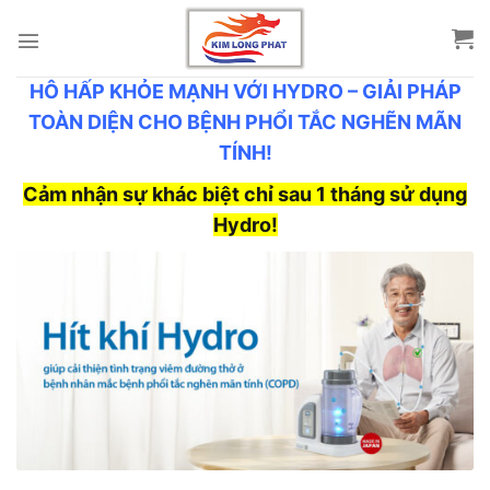
Skip
to
content
HÔ HẤP KHỎE MẠNH VỚI HYDRO – GIẢI PHÁP
TOÀN DIỆN CHO BỆNH PHỔI TẮC NGHẼN MÃN
TÍNH!
Cảm nhận sự khác biệt chỉ sau 1 tháng sử dụng
Hydro!