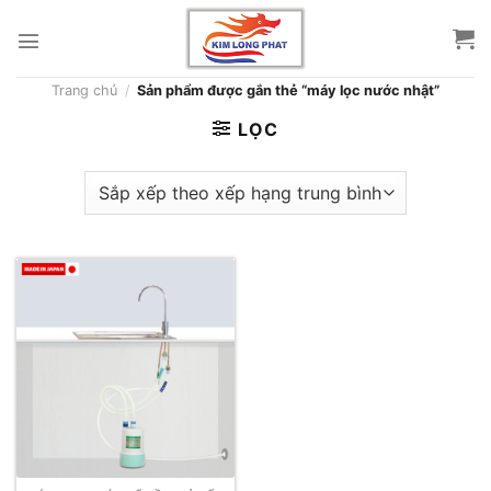
Skip
to
content
Trang chủ
/
Sản phẩm được gắn thẻ “máy lọc nước nhật”
LỌC