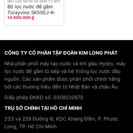
MÁY LỌC NƯỚC ĐỂ GẦM TỦ BẾP
Bộ lọc nước để gầm
Torayvino SK55EJ-K-
14.900.000
₫
3SET
CÔNG TY CỔ PHẦN TẬP ĐOÀN KIM LONG PHÁT
Nhà phân phối máy tạo nước và khí giàu Hydro, máy
lọc nước để gầm tủ bếp và hệ thống lọc nước đầu
nguồn. Các sản phẩm được phân phối chính hãng
bởi các thương hiệu đến từ Nhật Bản và châu Âu
Giấy phép ĐKKD số: 0309220970
TRỤ SỞ CHÍNH TẠI HỒ CHÍ MINH
233 và 228 Đường III, KDC Khang Điền, P. Phước
Long, TP. Hồ Chí Minh