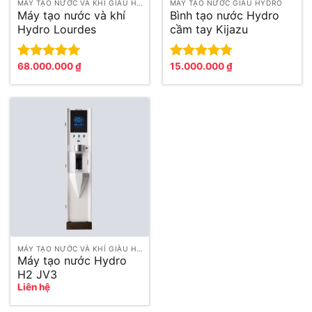
MÁY TẠO NƯỚC VÀ KHÍ GIÀU HYDRO
MÁY TẠO NƯỚC GIÀU HYDRO
Máy tạo nước và khí
Bình tạo nước Hydro
Hydro Lourdes
cầm tay Kijazu
Hydrofix (Superior
Edition)
68.000.000
₫
15.000.000
₫
Được xếp
Được xếp
hạng
5.00
hạng
4.83
5 sao
5 sao
MÁY TẠO NƯỚC VÀ KHÍ GIÀU HYDRO
Máy tạo nước Hydro
H2 JV3
Liên hệ