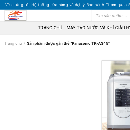
Skip
Về chúng tôi
Hệ thống cửa hàng và đại lý
Bảo hành
Tham quan 
to
Tìm
kiếm
content
sản
phẩm
TRANG CHỦ
MÁY TẠO NƯỚC VÀ KHÍ GIÀU 
Trang chủ
/
Sản phẩm được gắn thẻ “Panasonic TK-AS45”