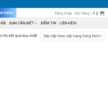
ÌM KIẾM
Đăng nhập
Giỏ hàng /
0
₫
HỎE
BẠN CẦN BIẾT
ĐIỂM TIN
LIÊN HỆ￼
n thị kết quả duy nhất