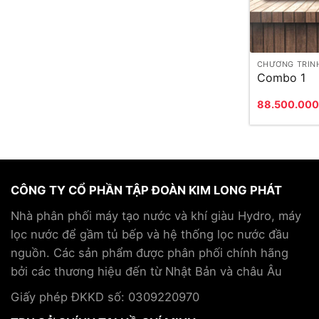
CHƯƠNG TRÌN
Combo 1
88.500.00
CÔNG TY CỔ PHẦN TẬP ĐOÀN KIM LONG PHÁT
Nhà phân phối máy tạo nước và khí giàu Hydro, máy
lọc nước để gầm tủ bếp và hệ thống lọc nước đầu
nguồn. Các sản phẩm được phân phối chính hãng
bởi các thương hiệu đến từ Nhật Bản và châu Âu
Giấy phép ĐKKD số: 0309220970