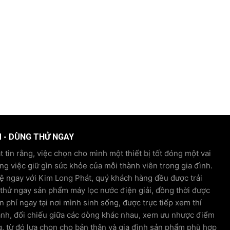
M - DÙNG THỬ NGAY
 tin rằng, việc chọn cho mình một thiết bị tốt đóng một vai
ong việc giữ gìn sức khỏe của mỗi thành viên trong gia đình.
hệ ngay với Kim Long Phát, quý khách hàng đều được trải
hử ngay sản phẩm máy lọc nước điện giải, đồng thời được
n phí ngay tại nơi mình sinh sống, được trực tiếp xem thí
ánh, đối chiếu giữa các dòng khác nhau, xem ưu nhược điểm
, từ đó lựa chọn cho bản thân và gia đình sản phẩm phù hợp