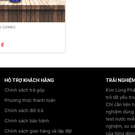
H COMBO
0
₫
HỖ TRỢ KHÁCH HÀNG
TRẢI NGHIỆ
Chính sách trả góp
Kim Long Phát
trò tất yếu tr
Phương thức thanh toán
Chỉ cần liên 
Chính sách đổi trả
nghiệm dùng t
test nước miễ
Chính sách bảo hành
nghiệm, so s
Chính sách giao hàng và lắp đặt
của từng dòng