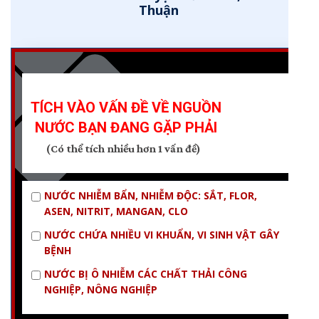
Thuận
TÍCH VÀO VẤN ĐỀ VỀ NGUỒN
NƯỚC BẠN ĐANG GẶP PHẢI
(Có thể tích nhiều hơn 1 vấn đề)
NƯỚC NHIỄM BẨN, NHIỄM ĐỘC: SẮT, FLOR,
ASEN, NITRIT, MANGAN, CLO
NƯỚC CHỨA NHIỀU VI KHUẨN, VI SINH VẬT GÂY
BỆNH
NƯỚC BỊ Ô NHIỄM CÁC CHẤT THẢI CÔNG
NGHIỆP, NÔNG NGHIỆP