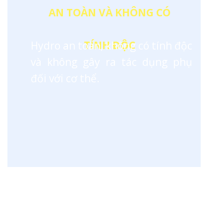
AN TOÀN VÀ KHÔNG CÓ
TÍNH ĐỘC
Hydro an toàn, không có tính độc
và không gây ra tác dụng phụ
đối với cơ thể.