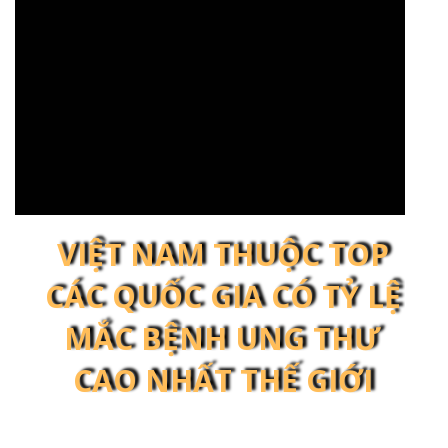
VIỆT NAM THUỘC TOP
CÁC QUỐC GIA CÓ TỶ LỆ
MẮC BỆNH UNG THƯ
CAO NHẤT THẾ GIỚI
Tỷ lệ tử vong do ung thư tại Việt Nam