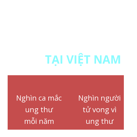
là 73.5%, trong khi đó tỷ lệ này trên thế
giới là 59.7%, ở các quốc gia phát triển
là 49.4%, các quốc gia đang phát triển
cũng chỉ ở mức 67.9%
TẠI VIỆT NAM
Nghìn ca mắc
Nghìn người
ung thư
tử vong vì
mỗi năm
ung thư