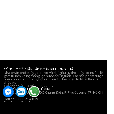
THÔNG TIN LIÊN HỆ
Hotline: (+84) 28 2253 5834
Email: infokimlongphat@gmail.com
Website: Kimlongphat.vn
CÔNG TY CỔ PHẦN TẬP ĐOÀN KIM LONG PHÁT
Nhà phân phối máy tạo nước và khí giàu Hydro, máy lọc nước để
gầm tủ bếp và hệ thống lọc nước đầu nguồn. Các sản phẩm được
phân phối chính hãng bởi các thương hiệu đến từ Nhật Bản và
châu Âu
Giấy phép ĐKKD số: 0309220970
TRỤ SỞ CHÍNH TẠI HỒ CHÍ MINH
233 và 228 Đường III, KDC Khang Điền, P. Phước Long, TP. Hồ Chí
Minh
Hotline: 0888 214 839
Email: cskh@kimlongphat.com.vn
VĂN PHÒNG ĐẠI DIỆN TẠI HÀ NỘI
15B Đường Thanh Nhàn, P. Bạch Mai, TP. Hà Nội (Đậu ô tô trước cửa
hàng)