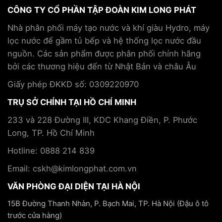
chơi
sức
lược
CÔNG TY CỔ PHẦN TẬP ĐOÀN KIM LONG PHÁT
pickleball
khỏe
hợp
và
và
tác
Nhà phân phối máy tạo nước và khí giàu Hydro, máy
cách
hỗ
cùng
lọc nước để gầm tủ bếp và hệ thống lọc nước đầu
phòng
trợ
Tập
tránh
điều
nguồn. Các sản phẩm được phân phối chính hãng
đoàn
trị
Kim
bởi các thương hiệu đến từ Nhật Bản và châu Âu
bệnh
Long
mãn
Phát
Giấy phép ĐKKD số: 0309220970
tính
TRỤ SỞ CHÍNH TẠI HỒ CHÍ MINH
233 và 228 Đường III, KDC Khang Điền, P. Phước
Long, TP. Hồ Chí Minh
Hotline: 0888 214 839
Email: cskh@kimlongphat.com.vn
VĂN PHÒNG ĐẠI DIỆN TẠI HÀ NỘI
15B Đường Thanh Nhàn, P. Bạch Mai, TP. Hà Nội (Đậu ô tô
trước cửa hàng)