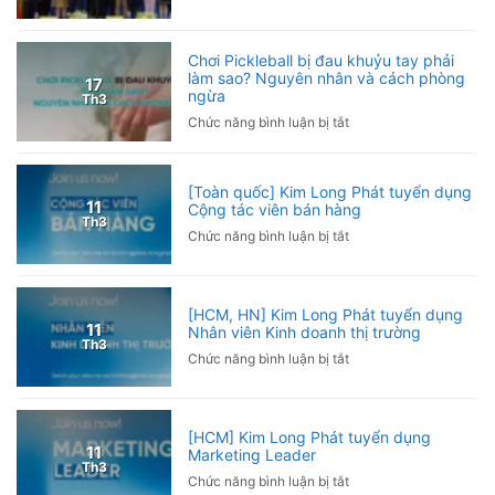
Kim
Trưởng
VCG
Long
phòng
Phát
Kinh
Chơi Pickleball bị đau khuỷu tay phải
đồng
làm sao? Nguyên nhân và cách phòng
doanh
17
ngừa
hành
Th3
cùng
ở
Chức năng bình luận bị tắt
Giải
Chơi
Pickleball
Pickleball
Hội
bị
[Toàn quốc] Kim Long Phát tuyển dụng
Nhà
đau
11
Cộng tác viên bán hàng
báo
Th3
khuỷu
ở
Chức năng bình luận bị tắt
Việt
tay
[Toàn
Nam
phải
quốc]
2026
làm
Kim
sao?
[HCM, HN] Kim Long Phát tuyển dụng
Long
11
Nhân viên Kinh doanh thị trường
Nguyên
Phát
Th3
nhân
ở
Chức năng bình luận bị tắt
tuyển
và
[HCM,
dụng
cách
HN]
Cộng
phòng
Kim
tác
[HCM] Kim Long Phát tuyển dụng
ngừa
Long
viên
11
Marketing Leader
Phát
bán
Th3
ở
Chức năng bình luận bị tắt
tuyển
hàng