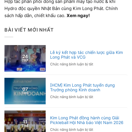
Hợp tác phân phối dòng sản phẩm máy tạo nước & khí
Hydro độc quyền Nhật Bản cùng Kim Long Phát. Chính
sách hấp dẫn, chiết khấu cao.
Xem ngay!
BÀI VIẾT MỚI NHẤT
Lễ ký kết hợp tác chiến lược giữa Kim
24
Long Phát và VCG
Th7
ở
Chức năng bình luận bị tắt
Lễ
ký
kết
[HCM] Kim Long Phát tuyển dụng
hợp
07
Trưởng phòng Kinh doanh
tác
Th5
ở
Chức năng bình luận bị tắt
chiến
[HCM]
lược
Kim
giữa
Long
Kim
Kim Long Phát đồng hành cùng Giải
Phát
Long
11
Pickleball Hội Nhà báo Việt Nam 2026
tuyển
Phát
Th4
ở
Chức năng bình luận bị tắt
dụng
và