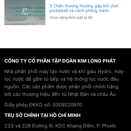
lâm
Toray
5 Chấn thương thường gặp khi chơi
sàng:
Nhật
27
pickleball và cách phòng tránh
Ứng
Th2
Bản
ở
Chức năng bình luận bị tắt
dụng
đến
5
liệu
tham
Chấn
pháp
quan
thương
Hydro
và
thường
trong
trao
gặp
chăm
đổi
khi
sóc
chiến
chơi
sức
lược
CÔNG TY CỔ PHẦN TẬP ĐOÀN KIM LONG PHÁT
pickleball
khỏe
hợp
và
và
tác
Nhà phân phối máy tạo nước và khí giàu Hydro, máy
cách
hỗ
cùng
lọc nước để gầm tủ bếp và hệ thống lọc nước đầu
phòng
trợ
Tập
tránh
điều
nguồn. Các sản phẩm được phân phối chính hãng
đoàn
trị
Kim
bởi các thương hiệu đến từ Nhật Bản và châu Âu
bệnh
Long
mãn
Phát
Giấy phép ĐKKD số: 0309220970
tính
TRỤ SỞ CHÍNH TẠI HỒ CHÍ MINH
233 và 228 Đường III, KDC Khang Điền, P. Phước