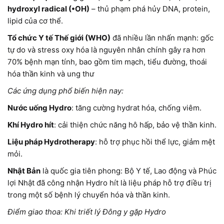
hydroxyl radical (•OH)
– thủ phạm phá hủy DNA, protein,
lipid của cơ thể.
Tổ chức Y tế Thế giới (WHO)
đã nhiều lần nhấn mạnh: gốc
tự do và stress oxy hóa là nguyên nhân chính gây ra hơn
70% bệnh mạn tính, bao gồm tim mạch, tiểu đường, thoái
hóa thần kinh và ung thư
Các ứng dụng phổ biến hiện nay:
Nước uống Hydro
: tăng cường hydrat hóa, chống viêm.
Khí Hydro hít
: cải thiện chức năng hô hấp, bảo vệ thần kinh.
Liệu pháp Hydrotherapy
: hỗ trợ phục hồi thể lực, giảm mệt
mỏi.
Nhật Bản
là quốc gia tiên phong: Bộ Y tế, Lao động và Phúc
lợi Nhật đã công nhận Hydro hít là liệu pháp hỗ trợ điều trị
trong một số bệnh lý chuyển hóa và thần kinh.
Điểm giao thoa: Khi triết lý Đông y gặp Hydro