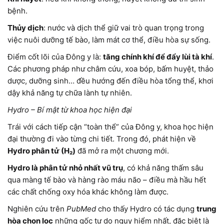
bệnh.
Thủy dịch
: nước và dịch thể giữ vai trò quan trọng trong
việc nuôi dưỡng tế bào, làm mát cơ thể, điều hòa sự sống.
Điểm cốt lõi của Đông y là:
tăng chính khí để đẩy lùi tà khí
.
Các phương pháp như châm cứu, xoa bóp, bấm huyệt, thảo
dược, dưỡng sinh… đều hướng đến điều hòa tổng thể, khơi
dậy khả năng tự chữa lành tự nhiên.
Hydro – Bí mật từ khoa học hiện đại
Trái với cách tiếp cận “toàn thể” của Đông y, khoa học hiện
đại thường đi vào từng chi tiết. Trong đó, phát hiện về
Hydro phân tử (H₂)
đã mở ra một chương mới.
Hydro là phân tử nhỏ nhất vũ trụ
, có khả năng thấm sâu
qua màng tế bào và hàng rào máu não – điều mà hầu hết
các chất chống oxy hóa khác không làm được.
Nghiên cứu trên
PubMed
cho thấy Hydro có tác dụng
trung
hòa chọn lọc
những gốc tự do nguy hiểm nhất, đặc biệt là