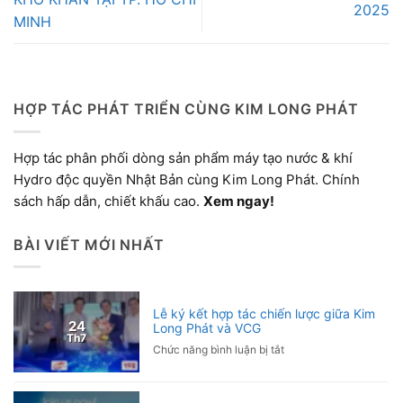
2025
MINH
HỢP TÁC PHÁT TRIỂN CÙNG KIM LONG PHÁT
Hợp tác phân phối dòng sản phẩm máy tạo nước & khí
Hydro độc quyền Nhật Bản cùng Kim Long Phát. Chính
sách hấp dẫn, chiết khấu cao.
Xem ngay!
BÀI VIẾT MỚI NHẤT
Lễ ký kết hợp tác chiến lược giữa Kim
24
Long Phát và VCG
Th7
ở
Chức năng bình luận bị tắt
Lễ
ký
kết