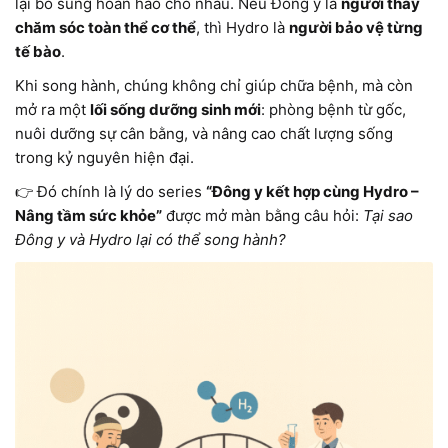
lại bổ sung hoàn hảo cho nhau. Nếu Đông y là
người thầy
chăm sóc toàn thể cơ thể
, thì Hydro là
người bảo vệ từng
tế bào
.
Khi song hành, chúng không chỉ giúp chữa bệnh, mà còn
mở ra một
lối sống dưỡng sinh mới
: phòng bệnh từ gốc,
nuôi dưỡng sự cân bằng, và nâng cao chất lượng sống
trong kỷ nguyên hiện đại.
👉 Đó chính là lý do series
“Đông y kết hợp cùng Hydro –
Nâng tầm sức khỏe”
được mở màn bằng câu hỏi:
Tại sao
Đông y và Hydro lại có thể song hành?