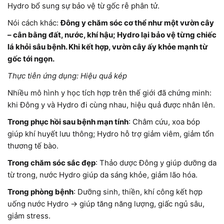
Hydro bổ sung sự bảo vệ từ gốc rễ phân tử.
Nói cách khác:
Đông y chăm sóc cơ thể như một vườn cây
– cân bằng đất, nước, khí hậu; Hydro lại bảo vệ từng chiếc
lá khỏi sâu bệnh. Khi kết hợp, vườn cây ấy khỏe mạnh từ
gốc tới ngọn.
Thực tiễn ứng dụng: Hiệu quả kép
Nhiều mô hình y học tích hợp trên thế giới đã chứng minh:
khi Đông y và Hydro đi cùng nhau, hiệu quả được nhân lên.
Trong phục hồi sau bệnh mạn tính
: Châm cứu, xoa bóp
giúp khí huyết lưu thông; Hydro hỗ trợ giảm viêm, giảm tổn
thương tế bào.
Trong chăm sóc sắc đẹp
: Thảo dược Đông y giúp dưỡng da
từ trong, nước Hydro giúp da sáng khỏe, giảm lão hóa.
Trong phòng bệnh
: Dưỡng sinh, thiền, khí công kết hợp
uống nước Hydro → giúp tăng năng lượng, giấc ngủ sâu,
giảm stress.