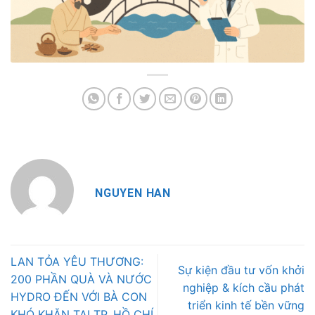
NGUYEN HAN
LAN TỎA YÊU THƯƠNG:
Sự kiện đầu tư vốn khởi
200 PHẦN QUÀ VÀ NƯỚC
nghiệp & kích cầu phát
HYDRO ĐẾN VỚI BÀ CON
triển kinh tế bền vững
KHÓ KHĂN TẠI TP. HỒ CHÍ