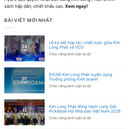
sách hấp dẫn, chiết khấu cao.
Xem ngay!
BÀI VIẾT MỚI NHẤT
Lễ ký kết hợp tác chiến lược giữa Kim
24
Long Phát và VCG
Th7
ở
Chức năng bình luận bị tắt
Lễ
ký
kết
[HCM] Kim Long Phát tuyển dụng
hợp
07
Trưởng phòng Kinh doanh
tác
Th5
ở
Chức năng bình luận bị tắt
chiến
[HCM]
lược
Kim
giữa
Long
Kim
Kim Long Phát đồng hành cùng Giải
Phát
Long
11
Pickleball Hội Nhà báo Việt Nam 2026
tuyển
Phát
Th4
ở
Chức năng bình luận bị tắt
dụng
và
Kim
Trưởng
VCG
Long