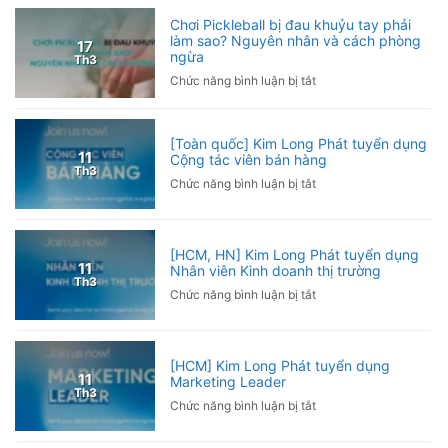
phòng
Phát
Kinh
Chơi Pickleball bị đau khuỷu tay phải
đồng
làm sao? Nguyên nhân và cách phòng
doanh
17
ngừa
hành
Th3
cùng
ở
Chức năng bình luận bị tắt
Giải
Chơi
Pickleball
Pickleball
Hội
bị
[Toàn quốc] Kim Long Phát tuyển dụng
Nhà
đau
11
Cộng tác viên bán hàng
báo
Th3
khuỷu
ở
Chức năng bình luận bị tắt
Việt
tay
[Toàn
Nam
phải
quốc]
2026
làm
Kim
sao?
[HCM, HN] Kim Long Phát tuyển dụng
Long
11
Nhân viên Kinh doanh thị trường
Nguyên
Phát
Th3
nhân
ở
Chức năng bình luận bị tắt
tuyển
và
[HCM,
dụng
cách
HN]
Cộng
phòng
Kim
tác
[HCM] Kim Long Phát tuyển dụng
ngừa
Long
viên
11
Marketing Leader
Phát
bán
Th3
ở
Chức năng bình luận bị tắt
tuyển
hàng
[HCM]
dụng
Kim
Nhân