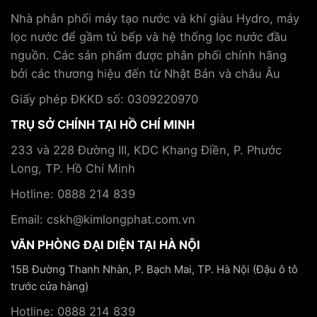
hợp
và
và
tác
Nhà phân phối máy tạo nước và khí giàu Hydro, máy
cách
hỗ
cùng
lọc nước để gầm tủ bếp và hệ thống lọc nước đầu
phòng
trợ
Tập
tránh
điều
nguồn. Các sản phẩm được phân phối chính hãng
đoàn
trị
Kim
bởi các thương hiệu đến từ Nhật Bản và châu Âu
bệnh
Long
mãn
Phát
Giấy phép ĐKKD số: 0309220970
tính
TRỤ SỞ CHÍNH TẠI HỒ CHÍ MINH
233 và 228 Đường III, KDC Khang Điền, P. Phước
Long, TP. Hồ Chí Minh
Hotline: 0888 214 839
Email: cskh@kimlongphat.com.vn
VĂN PHÒNG ĐẠI DIỆN TẠI HÀ NỘI
15B Đường Thanh Nhàn, P. Bạch Mai, TP. Hà Nội (Đậu ô tô
trước cửa hàng)
Hotline: 0888 214 839