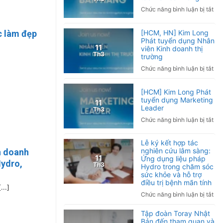
kh
bá
ở
Chức năng bình luận bị tắt
tay
Việ
[To
phả
Na
quố
c làm đẹp
[HCM, HN] Kim Long
làm
20
Ki
Phát tuyển dụng Nhân
sao
Lo
11
viên Kinh doanh thị
Ng
Th3
trường
Phá
nh
tuy
ở
Chức năng bình luận bị tắt
và
dụ
[H
cá
Cộ
HN
ph
[HCM] Kim Long Phát
tác
Ki
tuyển dụng Marketing
ng
11
viê
Lo
Leader
Th3
bá
Phá
ở
Chức năng bình luận bị tắt
hà
tuy
[H
dụ
Ki
Lễ ký kết hợp tác
Nh
Lo
nghiên cứu lâm sàng:
h doanh
viê
Phá
11
Ứng dụng liệu pháp
Hydro,
Kin
Th3
Hydro trong chăm sóc
tuy
do
sức khỏe và hỗ trợ
dụ
thị
điều trị bệnh mãn tính
Mar
..]
trư
ở
Chức năng bình luận bị tắt
Lea
Lễ
Tập đoàn Toray Nhật
ký
Bản đến tham quan và
kết