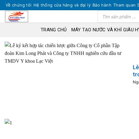
Skip
Về chúng tôi
Hệ thống cửa hàng và đại lý
Bảo hành
Tham quan 
to
Tìm
kiếm
content
sản
phẩm
TRANG CHỦ
MÁY TẠO NƯỚC VÀ KHÍ GIÀU 
Lễ
tr
Ngà