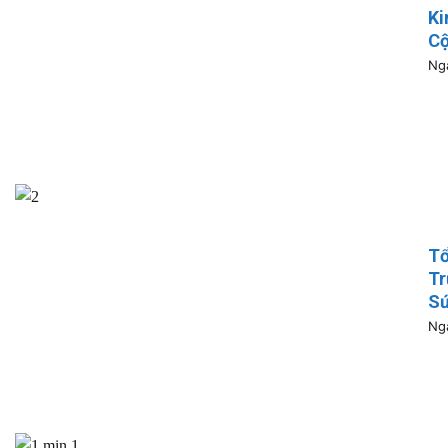
Ki
Cộ
Ngà
Tổ
Tr
Sứ
Ngà