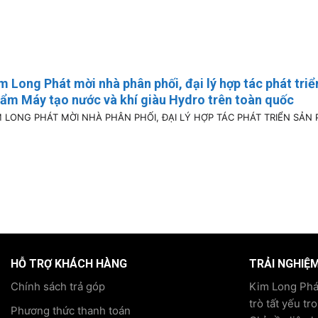
m Long Phát mời nhà phân phối, đại lý hợp tác phát triể
ẩm Máy tạo nước và khí giàu Hydro trên toàn quốc
M LONG PHÁT MỜI NHÀ PHÂN PHỐI, ĐẠI LÝ HỢP TÁC PHÁT TRIỂN SẢN P
HỖ TRỢ KHÁCH HÀNG
TRẢI NGHIỆ
Chính sách trả góp
Kim Long Phát
trò tất yếu tr
Phương thức thanh toán