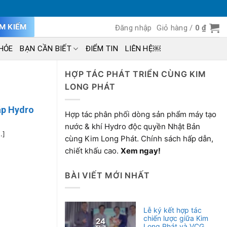
ÌM KIẾM
Đăng nhập
Giỏ hàng /
0
₫
HỎE
BẠN CẦN BIẾT
ĐIỂM TIN
LIÊN HỆ￼
HỢP TÁC PHÁT TRIỂN CÙNG KIM
LONG PHÁT
áp Hydro
Hợp tác phân phối dòng sản phẩm máy tạo
nước & khí Hydro độc quyền Nhật Bản
.]
cùng Kim Long Phát. Chính sách hấp dẫn,
chiết khấu cao.
Xem ngay!
BÀI VIẾT MỚI NHẤT
Lễ ký kết hợp tác
chiến lược giữa Kim
24
Long Phát và VCG