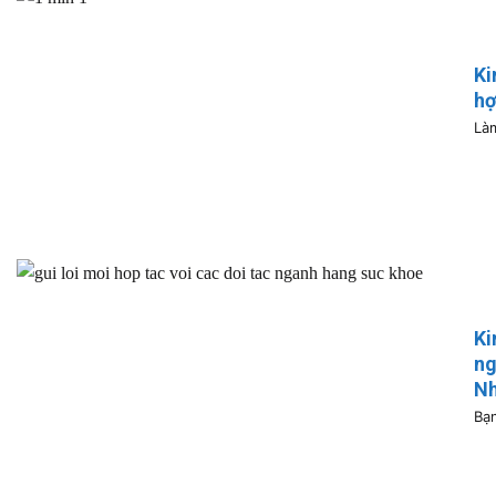
Ki
hợ
Làm
Ki
ng
Nh
Bạn