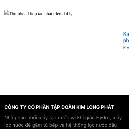
Ki
ph
KI
CÔNG TY CỔ PHẦN TẬP ĐOÀN KIM LONG PHÁT
Nhà phân phối máy tạo nước và khí giàu Hydro, máy
lọc nước để gầm tủ bếp và hệ thống lọc nước đầu