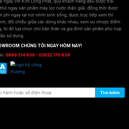
hệ ngay với Kim Long Phát, quý khách hàng đều được trải
tín
Phá
hử ngay sản phẩm máy lọc nước điện giải, đồng thời được
n phí ngay tại nơi mình sinh sống, được trực tiếp xem thí
ánh, đối chiếu giữa các dòng khác nhau, xem ưu nhược điểm
, từ đó lựa chọn cho bản thân và gia đình sản phẩm phù hợp
cầu sử dụng.
OWROOM CHÚNG TÔI NGAY HÔM NAY!
ấn:
0888 214 839 - 02822 170 839
ÔNG TIN BẢO HÀNH
Tìm kiếm