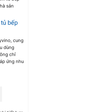
nhà sản
 tủ bếp
yvino, cung
êu dùng
ông chỉ
đáp ứng nhu