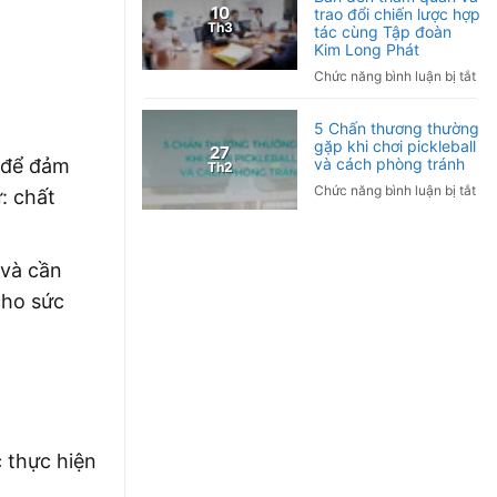
10
trao đổi chiến lược hợp
hợ
Th3
tác cùng Tập đoàn
tác
Kim Long Phát
ngh
ở
Chức năng bình luận bị tắt
cứ
Tậ
lâm
đo
sàn
5 Chấn thương thường
Tor
gặp khi chơi pickleball
Ứn
27
Nh
và cách phòng tránh
n để đảm
Th2
dụ
Bả
liệu
ở
Chức năng bình luận bị tắt
: chất
đế
ph
5
th
Hy
Ch
qu
tro
thư
và
 và cần
ch
thư
tra
sóc
gặ
cho sức
đổi
sức
khi
chi
kh
chơ
lượ
và
pic
hợ
hỗ
và
tác
trợ
cá
cù
điề
ph
Tậ
trị
trá
đo
 thực hiện
bệ
Ki
mã
Lo