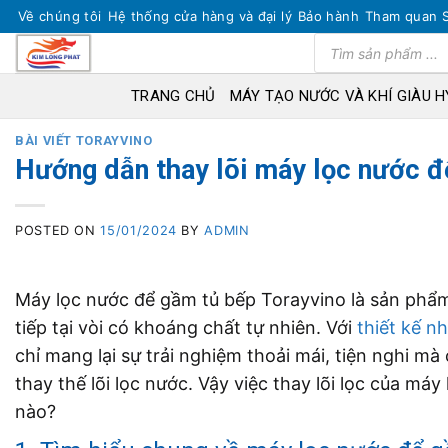
Skip
Về chúng tôi
Hệ thống cửa hàng và đại lý
Bảo hành
Tham quan 
to
Tìm
kiếm
content
sản
phẩm
TRANG CHỦ
MÁY TẠO NƯỚC VÀ KHÍ GIÀU 
BÀI VIẾT TORAYVINO
Hướng dẫn thay lõi máy lọc nước đ
POSTED ON
15/01/2024
BY
ADMIN
Máy lọc nước để gầm tủ bếp Torayvino là sản phẩm
tiếp tại vòi có khoáng chất tự nhiên. Với
thiết kế n
chỉ mang lại sự trải nghiệm thoải mái, tiện nghi m
thay thế lõi lọc nước. Vậy việc thay lõi lọc của m
nào?