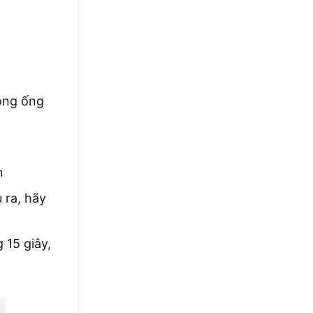
tín
Phá
rong ống
ắn
 ra, hãy
 15 giây,