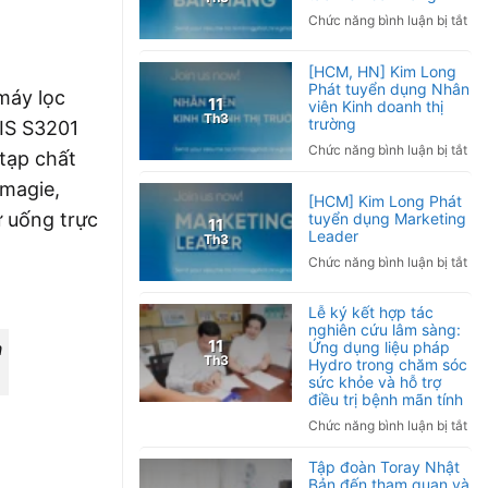
kh
bá
ở
Chức năng bình luận bị tắt
tay
Việ
[To
phả
Na
quố
[HCM, HN] Kim Long
làm
20
Ki
Phát tuyển dụng Nhân
sao
 máy lọc
Lo
11
viên Kinh doanh thị
Ng
Th3
trường
Phá
JIS S3201
nh
tuy
ở
Chức năng bình luận bị tắt
và
 tạp chất
dụ
[H
cá
Cộ
 magie,
HN
ph
[HCM] Kim Long Phát
tác
Ki
ừ uống trực
tuyển dụng Marketing
ng
11
viê
Lo
Leader
Th3
bá
Phá
ở
Chức năng bình luận bị tắt
hà
tuy
[H
dụ
Ki
Lễ ký kết hợp tác
Nh
Lo
nghiên cứu lâm sàng:
viê
Phá
11
n
Ứng dụng liệu pháp
Kin
Th3
Hydro trong chăm sóc
tuy
do
sức khỏe và hỗ trợ
dụ
thị
điều trị bệnh mãn tính
Mar
trư
ở
Chức năng bình luận bị tắt
Lea
Lễ
Tập đoàn Toray Nhật
ký
Bản đến tham quan và
kết