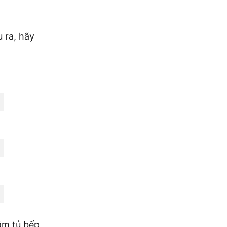
 ra, hãy
ầm tủ bếp