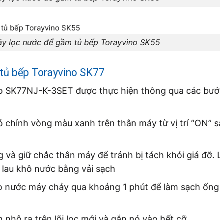
máy lọc nước để gầm tủ bếp Torayvino SK55
 tủ bếp Torayvino SK77
ino SK77NJ-K-3SET được thực hiện thông qua các bướ
 chỉnh vòng màu xanh trên thân máy từ vị trí “ON” sa
 và giữ chắc thân máy để tránh bị tách khỏi giá đỡ. 
, lau khô nước bằng vải sạch
à cho nước máy chảy qua khoảng 1 phút để làm sạch ốn
nhô ra trên lõi lọc mới và gắn nó vào hết cỡ