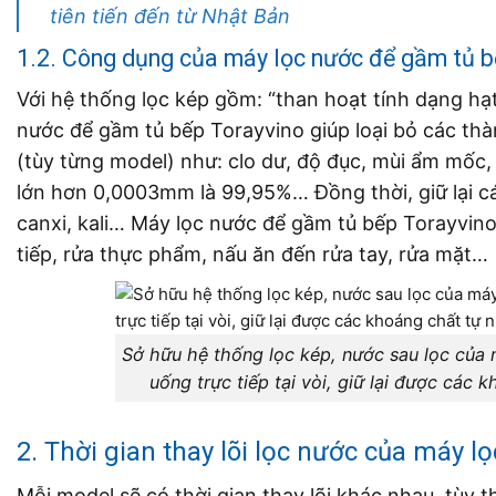
tiên tiến đến từ Nhật Bản
1.2. Công dụng của máy lọc nước để gầm tủ 
Với hệ thống lọc kép gồm: “than hoạt tính dạng hạt 
nước để gầm tủ bếp Torayvino giúp loại bỏ các thà
(tùy từng model) như: clo dư, độ đục, mùi ẩm mốc, 
lớn hơn 0,0003mm là 99,95%… Đồng thời, giữ lại cá
canxi, kali… Máy lọc nước để gầm tủ bếp Torayvino
tiếp, rửa thực phẩm, nấu ăn đến rửa tay, rửa mặt…
Sở hữu hệ thống lọc kép, nước sau lọc của 
uống trực tiếp tại vòi, giữ lại được c
2. Thời gian thay lõi lọc nước của máy 
Mỗi model sẽ có thời gian thay lõi khác nhau, tùy 