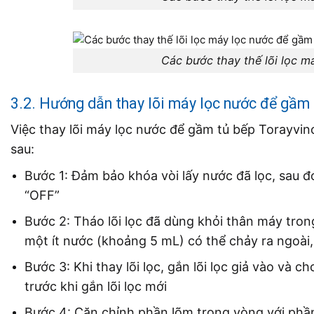
Các bước thay thế lõi lọc 
3.2. Hướng dẫn thay lõi máy lọc nước để gầm
Việc thay lõi máy lọc nước để gầm tủ bếp Torayv
sau:
Bước 1: Đảm bảo khóa vòi lấy nước đã lọc, sau đó
“OFF”
Bước 2: Tháo lõi lọc đã dùng khỏi thân máy trong
một ít nước (khoảng 5 mL) có thể chảy ra ngoài
Bước 3: Khi thay lõi lọc, gắn lõi lọc giả vào v
trước khi gắn lõi lọc mới
Bước 4: Căn chỉnh phần lõm trong vòng với phần 