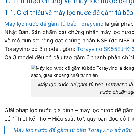
1. Tìm hiểu chung về máy lọc nước để 
1.1. Giới thiệu về máy lọc nước để gầm tủ bế
Máy lọc nước để gầm tủ bếp Torayvino
là giải phá
Nhật Bản. Sản phẩm đạt chứng nhận máy lọc nước 
và mô đun sợi rỗng đạt chứng nhận NSF (do NSF I
Torayvino có 3 model, gồm:
Torayvino SK55EJ-K-
Cả 3 model đều có cấu tạo gồm 3 thành phần chính:
Máy lọc nước để gầm tủ bếp Torayvino là 
nước chuẩn sạc
Giải pháp lọc nước gia đình – máy lọc nước để gầ
có “Thiết kế nhỏ – Hiệu suất to”, quý bạn đọc có thể
Máy lọc nước để gầm tủ bếp Torayvino sở hữu “t