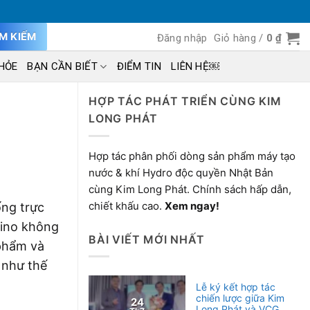
ÌM KIẾM
Đăng nhập
Giỏ hàng /
0
₫
HỎE
BẠN CẦN BIẾT
ĐIỂM TIN
LIÊN HỆ￼
HỢP TÁC PHÁT TRIỂN CÙNG KIM
LONG PHÁT
Hợp tác phân phối dòng sản phẩm máy tạo
nước & khí Hydro độc quyền Nhật Bản
cùng Kim Long Phát. Chính sách hấp dẫn,
chiết khấu cao.
Xem ngay!
ống trực
vino không
BÀI VIẾT MỚI NHẤT
 phẩm và
 như thế
Lễ ký kết hợp tác
chiến lược giữa Kim
24
Long Phát và VCG