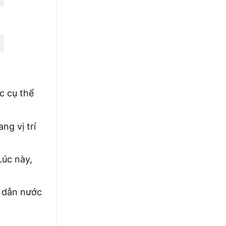
c cụ thể
ng vị trí
Lúc này,
g dẫn nước