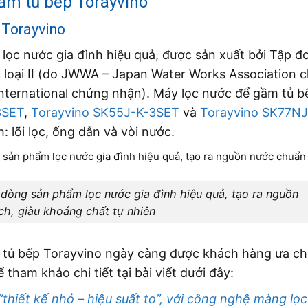
gầm tủ bếp Torayvino
p Torayvino
p lọc nước gia đình hiệu quả, được sản xuất bởi Tập đ
loại II (do JWWA – Japan Water Works Association 
nternational chứng nhận). Máy lọc nước để gầm tủ b
3SET
,
Torayvino SK55J-K-3SET
và
Torayvino SK77N
 lõi lọc, ống dẫn và vòi nước.
dòng sản phẩm lọc nước gia đình hiệu quả, tạo ra nguồn
h, giàu khoáng chất tự nhiên
m tủ bếp Torayvino ngày càng được khách hàng ưa c
 tham khảo chi tiết tại bài viết dưới đây:
hiết kế nhỏ – hiệu suất to”, với công nghệ màng lọc