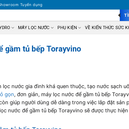
Showroom
Tuyển dụng
T
HYDRO
MÁY LỌC NƯỚC
PHỤ KIỆN
VỀ KIẾN THỨC SỨC K
ể gầm tủ bếp Torayvino
 lọc nước gia đình khá quen thuộc, tạo nước sạch u
hỏ gọn
, đơn giản, máy lọc nước để gầm tủ bếp Toray
à còn giúp người dùng dễ dàng trong việc lắp đặt sản
áy lọc nước để gầm tủ bếp Torayvino sẽ được thực hiện