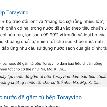
bếp Torayvino
+ bộ trao đổi ion” và “màng lọc sợi rỗng nhiều lớp”,
nh phần có hại trong nước đầu vào theo tiêu chuẩn 
chì hòa tan, lọc sạch 99,99% vi khuẩn và loại bỏ các
c khoáng chất tự nhiên tốt cho sức khỏe như: natri,
 đáp ứng nhu cầu sử dụng nước sạch của gia đình: t
máy lọc nước để gầm tủ bếp Torayvino đảm bảo tiêu chuẩ
ác khoáng chất tự nhiên tốt cho cơ thể như: Na, Mg, K, Ca…
lọc nước để gầm tủ bếp Torayvino
thuộc vào lượng nước sử dụng: