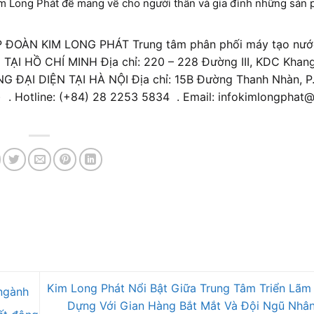
m Long Phát để mang về cho người thân và gia đình những sản 
TẬP ĐOÀN KIM LONG PHÁT Trung tâm phân phối máy tạo nướ
TẠI HỒ CHÍ MINH Địa chỉ: 220 – 228 Đường III, KDC Khang 
ÒNG ĐẠI DIỆN TẠI HÀ NỘI Địa chỉ: 15B Đường Thanh Nhàn, P
) . Hotline: (+84) 28 2253 5834 . Email: infokimlongphat
Kim Long Phát Nổi Bật Giữa Trung Tâm Triển Lãm
ngành
Dựng Với Gian Hàng Bắt Mắt Và Đội Ngũ Nhân