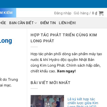
ÌM KIẾM
Đăng nhập
Giỏ hàng /
0
₫
HỎE
BẠN CẦN BIẾT
ĐIỂM TIN
LIÊN HỆ￼
HỢP TÁC PHÁT TRIỂN CÙNG KIM
Long
LONG PHÁT
Hợp tác phân phối dòng sản phẩm máy tạo
nước & khí Hydro độc quyền Nhật Bản
cùng Kim Long Phát. Chính sách hấp dẫn,
chiết khấu cao.
Xem ngay!
ất do Trung
BÀI VIẾT MỚI NHẤT
ai mạc.
Lễ ký kết hợp tác
chiến lược giữa Kim
24
Long Phát và VCG