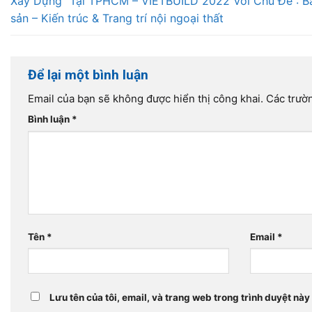
Xây Dựng” Tại TPHCM – VIETBUILD 2022 Với Chủ Đề : B
sản – Kiến trúc & Trang trí nội ngoại thất
Để lại một bình luận
Email của bạn sẽ không được hiển thị công khai.
Các trườ
Bình luận
*
Tên
*
Email
*
Lưu tên của tôi, email, và trang web trong trình duyệt này 