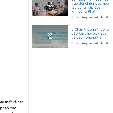
10
trao đổi chiến lược hợp
hợ
Th3
tác cùng Tập đoàn
tác
Kim Long Phát
ngh
ở
Chức năng bình luận bị tắt
cứ
Tậ
lâm
đo
sàn
5 Chấn thương thường
Tor
gặp khi chơi pickleball
Ứn
27
Nh
và cách phòng tránh
Th2
dụ
Bả
liệu
ở
Chức năng bình luận bị tắt
đế
ph
5
th
Hy
Ch
qu
tro
thư
và
ch
thư
tra
sóc
gặ
đổi
sức
khi
chi
kh
chơ
lượ
và
pic
hợ
hỗ
và
tác
trợ
cá
cù
điề
ph
Tậ
trị
trá
ại thất và các
đo
bệ
i pháp cho
Ki
mã
Lo