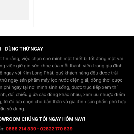
M - DÙNG THỬ NGAY
 tin rằng, việc chọn cho mình một thiết bị tốt đóng một vai
ong việc giữ gìn sức khỏe của mỗi thành viên trong gia đình.
hệ ngay với Kim Long Phát, quý khách hàng đều được trải
hử ngay sản phẩm máy lọc nước điện giải, đồng thời được
n phí ngay tại nơi mình sinh sống, được trực tiếp xem thí
ánh, đối chiếu giữa các dòng khác nhau, xem ưu nhược điểm
, từ đó lựa chọn cho bản thân và gia đình sản phẩm phù hợp
cầu sử dụng.
OWROOM CHÚNG TÔI NGAY HÔM NAY!
ấn:
0888 214 839 - 02822 170 839