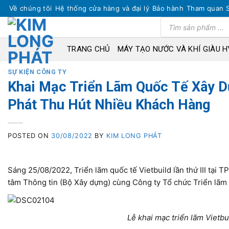
Skip
Về chúng tôi
Hệ thống cửa hàng và đại lý
Bảo hành
Tham quan 
to
Tìm
kiếm
content
sản
phẩm
TRANG CHỦ
MÁY TẠO NƯỚC VÀ KHÍ GIÀU 
SỰ KIỆN CÔNG TY
Khai Mạc Triển Lãm Quốc Tế Xây D
Phát Thu Hút Nhiều Khách Hàng
POSTED ON
30/08/2022
BY
KIM LONG PHÁT
Sáng 25/08/2022, Triển lãm quốc tế Vietbuild lần thứ III tại T
tâm Thông tin (Bộ Xây dựng) cùng Công ty Tổ chức Triển lãm
Lễ khai mạc triển lãm Vietbu