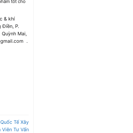
phẩm tốt cho
tín
Phá
c & khí
Điền, P.
. Quỳnh Mai,
@gmail.com .
 Quốc Tế Xây
 Viên Tư Vấn