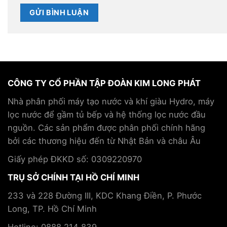
CÔNG TY CỔ PHẦN TẬP ĐOÀN KIM LONG PHÁT
Nhà phân phối máy tạo nước và khí giàu Hydro, máy
lọc nước để gầm tủ bếp và hệ thống lọc nước đầu
nguồn. Các sản phẩm được phân phối chính hãng
bởi các thương hiệu đến từ Nhật Bản và châu Âu
Giấy phép ĐKKD số: 0309220970
TRỤ SỞ CHÍNH TẠI HỒ CHÍ MINH
233 và 228 Đường III, KDC Khang Điền, P. Phước
Long, TP. Hồ Chí Minh
Hotline: 0888 214 839