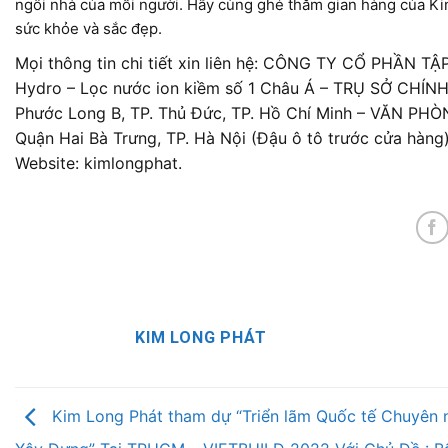
ngôi nhà của mỗi người. Hãy cùng ghé thăm gian hàng của Ki
sức khỏe và sắc đẹp.
Mọi thông tin chi tiết xin liên hệ: CÔNG TY CỔ PHẦN 
Hydro – Lọc nước ion kiềm số 1 Châu Á – TRỤ SỞ CHÍNH 
Phước Long B, TP. Thủ Đức, TP. Hồ Chí Minh – VĂN PH
Quận Hai Bà Trưng, TP. Hà Nội (Đậu ô tô trước cửa hàng
Website: kimlongphat.
KIM LONG PHÁT
Kim Long Phát tham dự “Triển lãm Quốc tế Chuyên 