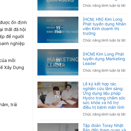
kh
bá
ở
Chức năng bình luận bị tắt
tay
Việ
[To
phả
Na
quố
[HCM, HN] Kim Long
làm
20
Ki
 được ổn định
Phát tuyển dụng Nhân
sao
Lo
11
viên Kinh doanh thị
i thất đã hội
Ng
Th3
trường
Phá
dịp để người
nh
tuy
ở
Chức năng bình luận bị tắt
và
doanh nghiệp
dụ
[H
cá
Cộ
HN
ph
[HCM] Kim Long Phát
tác
Ki
tuyển dụng Marketing
ng
11
 của mỗi
viê
Lo
Leader
Th3
bá
 Tế Xây Dựng
Phá
ở
Chức năng bình luận bị tắt
hà
tuy
[H
dụ
Ki
Lễ ký kết hợp tác
Nh
Lo
nghiên cứu lâm sàng:
viê
Phá
11
Ứng dụng liệu pháp
Kin
Th3
Hydro trong chăm sóc
tuy
do
sức khỏe và hỗ trợ
dụ
hăm, trải
thị
điều trị bệnh mãn tính
Mar
trư
ở
Chức năng bình luận bị tắt
Lea
Lễ
Tập đoàn Toray Nhật
ký
Bản đến tham quan và
kết