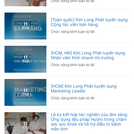
ở
Chức năng bình luận bị tắt
Giải
Chơi
Pickleball
Pickleball
Hội
bị
[Toàn quốc] Kim Long Phát tuyển dụng
Nhà
đau
11
Cộng tác viên bán hàng
báo
Th3
khuỷu
ở
Chức năng bình luận bị tắt
Việt
tay
[Toàn
Nam
phải
quốc]
2026
làm
Kim
sao?
[HCM, HN] Kim Long Phát tuyển dụng
Long
11
Nhân viên Kinh doanh thị trường
Nguyên
Phát
Th3
nhân
ở
Chức năng bình luận bị tắt
tuyển
và
[HCM,
dụng
cách
HN]
Cộng
phòng
Kim
tác
[HCM] Kim Long Phát tuyển dụng
ngừa
Long
viên
11
Marketing Leader
Phát
bán
Th3
ở
Chức năng bình luận bị tắt
tuyển
hàng
[HCM]
dụng
Kim
Nhân
Lễ ký kết hợp tác nghiên cứu lâm sàng:
Long
viên
Ứng dụng liệu pháp Hydro trong chăm
Phát
Kinh
11
sóc sức khỏe và hỗ trợ điều trị bệnh
tuyển
doanh
Th3
mãn tính
dụng
thị