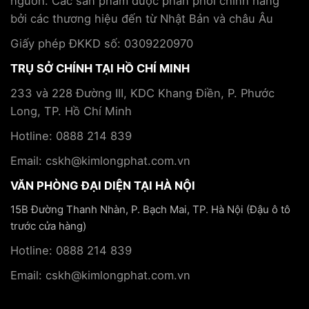
nguồn. Các sản phẩm được phân phối chính hãng
đoàn
trị
Kim
bởi các thương hiệu đến từ Nhật Bản và châu Âu
bệnh
Long
mãn
Phát
Giấy phép ĐKKD số: 0309220970
tính
TRỤ SỞ CHÍNH TẠI HỒ CHÍ MINH
233 và 228 Đường III, KDC Khang Điền, P. Phước
Long, TP. Hồ Chí Minh
Hotline: 0888 214 839
Email: cskh@kimlongphat.com.vn
VĂN PHÒNG ĐẠI DIỆN TẠI HÀ NỘI
15B Đường Thanh Nhàn, P. Bạch Mai, TP. Hà Nội (Đậu ô tô
trước cửa hàng)
Hotline: 0888 214 839
Email: cskh@kimlongphat.com.vn