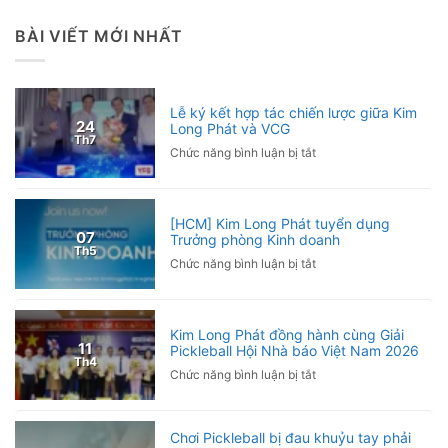
BÀI VIẾT MỚI NHẤT
Lễ ký kết hợp tác chiến lược giữa Kim
24
Long Phát và VCG
Th7
ở
Chức năng bình luận bị tắt
Lễ
ký
kết
[HCM] Kim Long Phát tuyển dụng
hợp
07
Trưởng phòng Kinh doanh
tác
Th5
ở
Chức năng bình luận bị tắt
chiến
[HCM]
lược
Kim
giữa
Long
Kim
Kim Long Phát đồng hành cùng Giải
Phát
Long
11
Pickleball Hội Nhà báo Việt Nam 2026
tuyển
Phát
Th4
ở
Chức năng bình luận bị tắt
dụng
và
Kim
Trưởng
VCG
Long
phòng
Phát
Kinh
Chơi Pickleball bị đau khuỷu tay phải