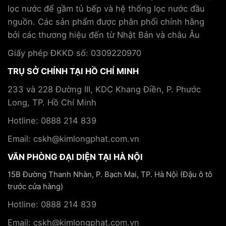
cùng
lọc nước để gầm tủ bếp và hệ thống lọc nước đầu
phòng
trợ
Tập
tránh
điều
nguồn. Các sản phẩm được phân phối chính hãng
đoàn
trị
Kim
bởi các thương hiệu đến từ Nhật Bản và châu Âu
bệnh
Long
mãn
Phát
Giấy phép ĐKKD số: 0309220970
tính
TRỤ SỞ CHÍNH TẠI HỒ CHÍ MINH
233 và 228 Đường III, KDC Khang Điền, P. Phước
Long, TP. Hồ Chí Minh
Hotline: 0888 214 839
Email: cskh@kimlongphat.com.vn
VĂN PHÒNG ĐẠI DIỆN TẠI HÀ NỘI
15B Đường Thanh Nhàn, P. Bạch Mai, TP. Hà Nội (Đậu ô tô
trước cửa hàng)
Hotline: 0888 214 839
Email: cskh@kimlongphat.com.vn