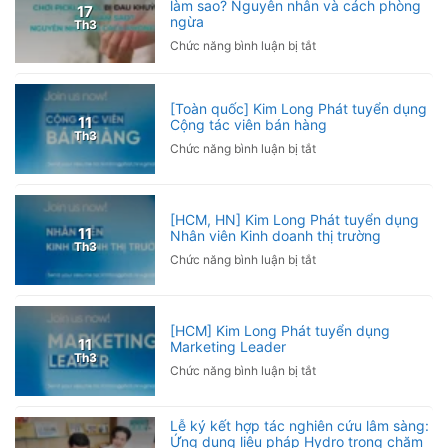
đồng
làm sao? Nguyên nhân và cách phòng
doanh
17
ngừa
hành
Th3
cùng
ở
Chức năng bình luận bị tắt
Giải
Chơi
Pickleball
Pickleball
Hội
bị
[Toàn quốc] Kim Long Phát tuyển dụng
Nhà
đau
11
Cộng tác viên bán hàng
báo
Th3
khuỷu
ở
Chức năng bình luận bị tắt
Việt
tay
[Toàn
Nam
phải
quốc]
2026
làm
Kim
sao?
[HCM, HN] Kim Long Phát tuyển dụng
Long
11
Nhân viên Kinh doanh thị trường
Nguyên
Phát
Th3
nhân
ở
Chức năng bình luận bị tắt
tuyển
và
[HCM,
dụng
cách
HN]
Cộng
phòng
Kim
tác
[HCM] Kim Long Phát tuyển dụng
ngừa
Long
viên
11
Marketing Leader
Phát
bán
Th3
ở
Chức năng bình luận bị tắt
tuyển
hàng
[HCM]
dụng
Kim
Nhân
Lễ ký kết hợp tác nghiên cứu lâm sàng:
Long
viên
Ứng dụng liệu pháp Hydro trong chăm
Phát