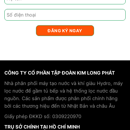
CÔNG TY CỔ PHẦN TẬP ĐOÀN KIM LONG PHÁT
Nhà phân phối máy tạo nước và khí giàu Hydro, máy
lọc nước để gầm tủ bếp và hệ thống lọc nước đầu
nguồn. Các sản phẩm được phân phối chính hãng
bởi các thương hiệu đến từ Nhật Bản và châu Âu
Giấy phép ĐKKD số: 0309220970
TRỤ SỞ CHÍNH TẠI HỒ CHÍ MINH