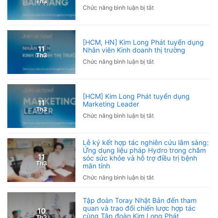
báo
Th3
khuỷu
ở
Chức năng bình luận bị tắt
Việt
tay
[Toàn
Nam
phải
quốc]
2026
làm
Kim
sao?
[HCM, HN] Kim Long Phát tuyển dụng
Long
11
Nhân viên Kinh doanh thị trường
Nguyên
Phát
Th3
nhân
ở
Chức năng bình luận bị tắt
tuyển
và
[HCM,
dụng
cách
HN]
Cộng
phòng
Kim
tác
[HCM] Kim Long Phát tuyển dụng
ngừa
Long
viên
11
Marketing Leader
Phát
bán
Th3
ở
Chức năng bình luận bị tắt
tuyển
hàng
[HCM]
dụng
Kim
Nhân
Lễ ký kết hợp tác nghiên cứu lâm sàng:
Long
viên
Ứng dụng liệu pháp Hydro trong chăm
Phát
Kinh
11
sóc sức khỏe và hỗ trợ điều trị bệnh
tuyển
doanh
Th3
mãn tính
dụng
thị
ở
Chức năng bình luận bị tắt
Marketing
trường
Lễ
Leader
ký
Tập đoàn Toray Nhật Bản đến tham
kết
quan và trao đổi chiến lược hợp tác
10
hợp
cùng Tập đoàn Kim Long Phát
Th3