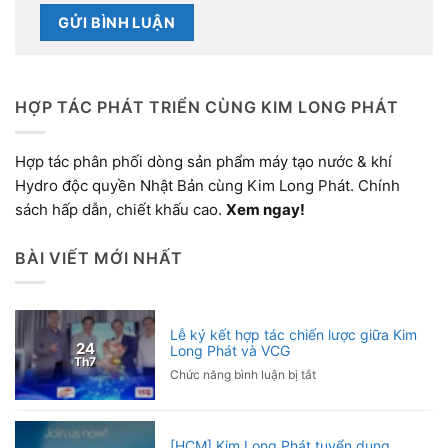
HỢP TÁC PHÁT TRIỂN CÙNG KIM LONG PHÁT
Hợp tác phân phối dòng sản phẩm máy tạo nước & khí
Hydro độc quyền Nhật Bản cùng Kim Long Phát. Chính
sách hấp dẫn, chiết khấu cao.
Xem ngay!
BÀI VIẾT MỚI NHẤT
Lễ ký kết hợp tác chiến lược giữa Kim
24
Long Phát và VCG
Th7
ở
Chức năng bình luận bị tắt
Lễ
ký
kết
[HCM] Kim Long Phát tuyển dụng