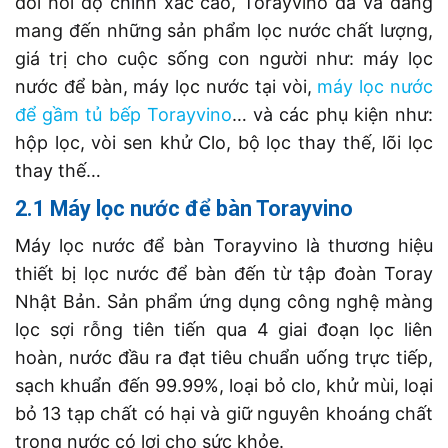
đòi hỏi độ chính xác cao, Torayvino đã và đang
mang đến những sản phẩm lọc nước chất lượng,
giá trị cho cuộc sống con người như: máy lọc
nước để bàn, máy lọc nước tại vòi,
máy lọc nước
để gầm tủ bếp Torayvino
… và các phụ kiện như:
hộp lọc, vòi sen khử Clo, bộ lọc thay thế, lõi lọc
thay thế…
2.1 Máy lọc nước để bàn Torayvino
Máy lọc nước để bàn Torayvino là thương hiệu
thiết bị lọc nước để bàn đến từ tập đoàn Toray
Nhật Bản. Sản phẩm ứng dụng công nghệ màng
lọc sợi rỗng tiên tiến qua 4 giai đoạn lọc liên
hoàn, nước đầu ra đạt tiêu chuẩn uống trực tiếp,
sạch khuẩn đến 99.99%, loại bỏ clo, khử mùi, loại
bỏ 13 tạp chất có hại và giữ nguyên khoáng chất
trong nước có lợi cho sức khỏe.