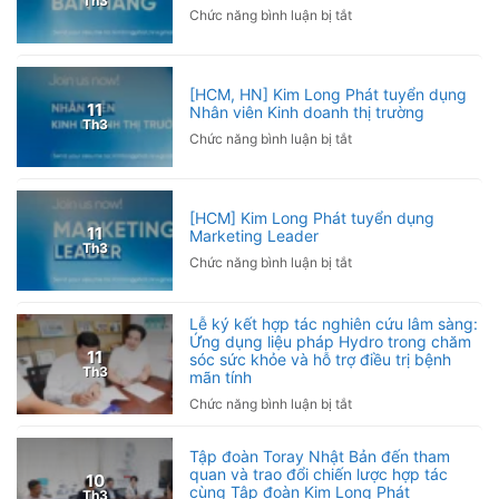
Th3
khuỷu
ở
Chức năng bình luận bị tắt
Việt
tay
[Toàn
Nam
phải
quốc]
2026
làm
Kim
sao?
[HCM, HN] Kim Long Phát tuyển dụng
Long
11
Nhân viên Kinh doanh thị trường
Nguyên
Phát
Th3
nhân
ở
Chức năng bình luận bị tắt
tuyển
và
[HCM,
dụng
cách
HN]
Cộng
phòng
Kim
tác
[HCM] Kim Long Phát tuyển dụng
ngừa
Long
viên
11
Marketing Leader
Phát
bán
Th3
ở
Chức năng bình luận bị tắt
tuyển
hàng
[HCM]
dụng
Kim
Nhân
Lễ ký kết hợp tác nghiên cứu lâm sàng:
Long
viên
Ứng dụng liệu pháp Hydro trong chăm
Phát
Kinh
11
sóc sức khỏe và hỗ trợ điều trị bệnh
tuyển
doanh
Th3
mãn tính
dụng
thị
ở
Chức năng bình luận bị tắt
Marketing
trường
Lễ
Leader
ký
Tập đoàn Toray Nhật Bản đến tham
kết
quan và trao đổi chiến lược hợp tác
10
hợp
cùng Tập đoàn Kim Long Phát
Th3