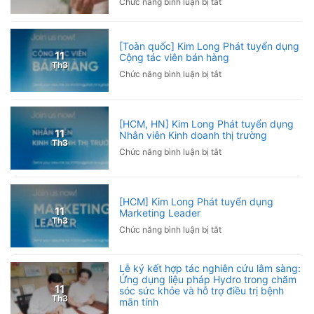
ở
Chức năng bình luận bị tắt
Giải
Chơi
Pickleball
Pickleball
Hội
bị
[Toàn quốc] Kim Long Phát tuyển dụng
Nhà
đau
11
Cộng tác viên bán hàng
báo
Th3
khuỷu
ở
Chức năng bình luận bị tắt
Việt
tay
[Toàn
Nam
phải
quốc]
2026
làm
Kim
sao?
[HCM, HN] Kim Long Phát tuyển dụng
Long
11
Nhân viên Kinh doanh thị trường
Nguyên
Phát
Th3
nhân
ở
Chức năng bình luận bị tắt
tuyển
và
[HCM,
dụng
cách
HN]
Cộng
phòng
Kim
tác
[HCM] Kim Long Phát tuyển dụng
ngừa
Long
viên
11
Marketing Leader
Phát
bán
Th3
ở
Chức năng bình luận bị tắt
tuyển
hàng
[HCM]
dụng
Kim
Nhân
Lễ ký kết hợp tác nghiên cứu lâm sàng:
Long
viên
Ứng dụng liệu pháp Hydro trong chăm
Phát
Kinh
11
sóc sức khỏe và hỗ trợ điều trị bệnh
tuyển
doanh
Th3
mãn tính
dụng
thị