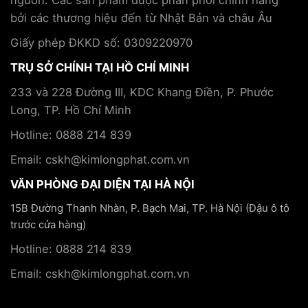
nguồn. Các sản phẩm được phân phối chính hãng
đoàn
trị
Kim
bởi các thương hiệu đến từ Nhật Bản và châu Âu
bệnh
Long
mãn
Phát
Giấy phép ĐKKD số: 0309220970
tính
TRỤ SỞ CHÍNH TẠI HỒ CHÍ MINH
233 và 228 Đường III, KDC Khang Điền, P. Phước
Long, TP. Hồ Chí Minh
Hotline: 0888 214 839
Email: cskh@kimlongphat.com.vn
VĂN PHÒNG ĐẠI DIỆN TẠI HÀ NỘI
15B Đường Thanh Nhàn, P. Bạch Mai, TP. Hà Nội (Đậu ô tô
trước cửa hàng)
Hotline: 0888 214 839
Email: cskh@kimlongphat.com.vn