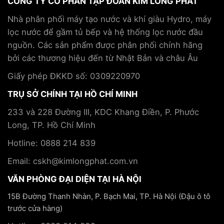
CÔNG TY CỔ PHẦN TẬP ĐOÀN KIM LONG PHÁT
Nhà phân phối máy tạo nước và khí giàu Hydro, máy
lọc nước để gầm tủ bếp và hệ thống lọc nước đầu
nguồn. Các sản phẩm được phân phối chính hãng
bởi các thương hiệu đến từ Nhật Bản và châu Âu
Giấy phép ĐKKD số: 0309220970
TRỤ SỞ CHÍNH TẠI HỒ CHÍ MINH
233 và 228 Đường III, KDC Khang Điền, P. Phước
Long, TP. Hồ Chí Minh
Hotline: 0888 214 839
Email: cskh@kimlongphat.com.vn
VĂN PHÒNG ĐẠI DIỆN TẠI HÀ NỘI
15B Đường Thanh Nhàn, P. Bạch Mai, TP. Hà Nội (Đậu ô tô
trước cửa hàng)