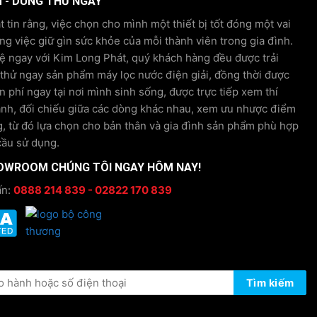
M - DÙNG THỬ NGAY
tín
Phá
 tin rằng, việc chọn cho mình một thiết bị tốt đóng một vai
ong việc giữ gìn sức khỏe của mỗi thành viên trong gia đình.
hệ ngay với Kim Long Phát, quý khách hàng đều được trải
hử ngay sản phẩm máy lọc nước điện giải, đồng thời được
n phí ngay tại nơi mình sinh sống, được trực tiếp xem thí
ánh, đối chiếu giữa các dòng khác nhau, xem ưu nhược điểm
, từ đó lựa chọn cho bản thân và gia đình sản phẩm phù hợp
cầu sử dụng.
OWROOM CHÚNG TÔI NGAY HÔM NAY!
ấn:
0888 214 839 - 02822 170 839
ÔNG TIN BẢO HÀNH
Tìm kiếm