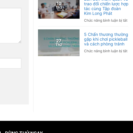
10
trao đổi chiến lược hợp
hợ
Th3
tác cùng Tập đoàn
tác
Kim Long Phát
ngh
ở
Chức năng bình luận bị tắt
cứ
Tậ
lâm
đo
sàn
5 Chấn thương thường
Tor
gặp khi chơi pickleball
Ứn
27
Nh
và cách phòng tránh
Th2
dụ
Bả
liệu
ở
Chức năng bình luận bị tắt
đế
ph
5
th
Hy
Ch
qu
tro
thư
và
ch
thư
tra
sóc
gặ
đổi
sức
khi
chi
kh
chơ
lượ
và
pic
hợ
hỗ
và
tác
trợ
cá
cù
điề
ph
Tậ
trị
trá
đo
bệ
Ki
mã
Lo