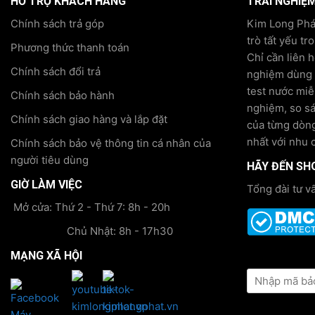
HỖ TRỢ KHÁCH HÀNG
TRẢI NGHIỆ
Chính sách trả góp
Kim Long Phát
trò tất yếu tr
Phương thức thanh toán
Chỉ cần liên 
Chính sách đổi trả
nghiệm dùng t
test nước miễ
Chính sách bảo hành
nghiệm, so s
Chính sách giao hàng và lắp đặt
của từng dòng
nhất với nhu 
Chính sách bảo vệ thông tin cá nhân của
người tiêu dùng
HÃY ĐẾN SH
GIỜ LÀM VIỆC
Tổng đài tư v
Mở cửa: Thứ 2 - Thứ 7: 8h - 20h
Chủ Nhật: 8h - 17h30
MẠNG XÃ HỘI
KIỂM TRA TH