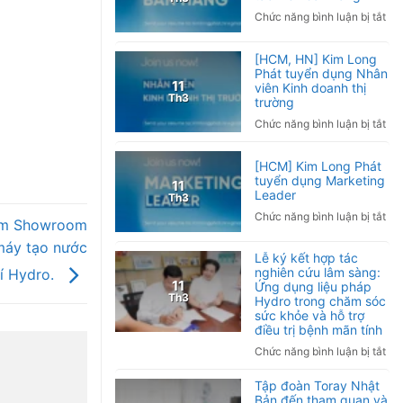
kh
bá
ở
Chức năng bình luận bị tắt
tay
Việ
[To
phả
Na
quố
[HCM, HN] Kim Long
làm
20
Ki
Phát tuyển dụng Nhân
sao
Lo
11
viên Kinh doanh thị
Ng
Th3
trường
Phá
nh
tuy
ở
Chức năng bình luận bị tắt
và
dụ
[H
cá
Cộ
HN
ph
[HCM] Kim Long Phát
tác
Ki
tuyển dụng Marketing
ng
11
viê
Lo
Leader
Th3
bá
Phá
ở
Chức năng bình luận bị tắt
hà
hăm Showroom
tuy
[H
dụ
máy tạo nước
Ki
Lễ ký kết hợp tác
Nh
Lo
nghiên cứu lâm sàng:
í Hydro.
viê
Phá
11
Ứng dụng liệu pháp
Kin
Th3
Hydro trong chăm sóc
tuy
do
sức khỏe và hỗ trợ
dụ
thị
điều trị bệnh mãn tính
Mar
trư
ở
Chức năng bình luận bị tắt
Lea
Lễ
Tập đoàn Toray Nhật
ký
Bản đến tham quan và
kết