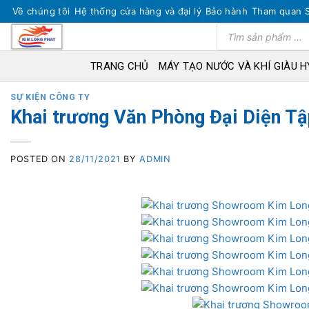
Skip
Về chúng tôi
Hệ thống cửa hàng và đại lý
Bảo hành
Tham quan 
to
Tìm
kiếm
content
sản
phẩm
TRANG CHỦ
MÁY TẠO NƯỚC VÀ KHÍ GIÀU 
SỰ KIỆN CÔNG TY
Khai trương Văn Phòng Đại Diện Tậ
POSTED ON
28/11/2021
BY
ADMIN