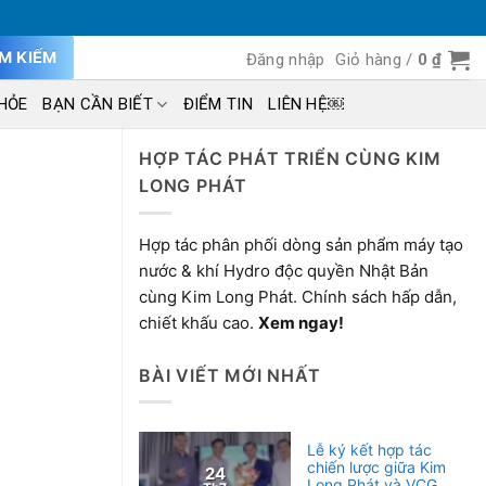
ÌM KIẾM
Đăng nhập
Giỏ hàng /
0
₫
HỎE
BẠN CẦN BIẾT
ĐIỂM TIN
LIÊN HỆ￼
HỢP TÁC PHÁT TRIỂN CÙNG KIM
LONG PHÁT
Hợp tác phân phối dòng sản phẩm máy tạo
nước & khí Hydro độc quyền Nhật Bản
cùng Kim Long Phát. Chính sách hấp dẫn,
chiết khấu cao.
Xem ngay!
BÀI VIẾT MỚI NHẤT
Lễ ký kết hợp tác
chiến lược giữa Kim
24
Long Phát và VCG