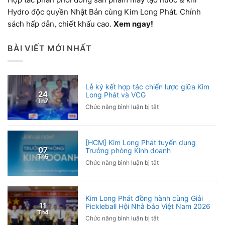
Hydro độc quyền Nhật Bản cùng Kim Long Phát. Chính
sách hấp dẫn, chiết khấu cao.
Xem ngay!
BÀI VIẾT MỚI NHẤT
Lễ ký kết hợp tác chiến lược giữa Kim
24
Long Phát và VCG
Th7
ở
Chức năng bình luận bị tắt
Lễ
ký
kết
[HCM] Kim Long Phát tuyển dụng
hợp
07
Trưởng phòng Kinh doanh
tác
Th5
ở
Chức năng bình luận bị tắt
chiến
[HCM]
lược
Kim
giữa
Long
Kim
Kim Long Phát đồng hành cùng Giải
Phát
Long
11
Pickleball Hội Nhà báo Việt Nam 2026
tuyển
Phát
Th4
ở
Chức năng bình luận bị tắt
dụng
và