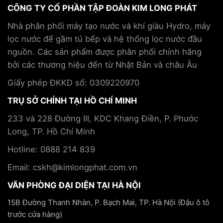
sức
lược
CÔNG TY CỔ PHẦN TẬP ĐOÀN KIM LONG PHÁT
pickleball
khỏe
hợp
và
và
tác
Nhà phân phối máy tạo nước và khí giàu Hydro, máy
cách
hỗ
cùng
lọc nước để gầm tủ bếp và hệ thống lọc nước đầu
phòng
trợ
Tập
tránh
điều
nguồn. Các sản phẩm được phân phối chính hãng
đoàn
trị
Kim
bởi các thương hiệu đến từ Nhật Bản và châu Âu
bệnh
Long
mãn
Phát
Giấy phép ĐKKD số: 0309220970
tính
TRỤ SỞ CHÍNH TẠI HỒ CHÍ MINH
233 và 228 Đường III, KDC Khang Điền, P. Phước
Long, TP. Hồ Chí Minh
Hotline: 0888 214 839
Email: cskh@kimlongphat.com.vn
VĂN PHÒNG ĐẠI DIỆN TẠI HÀ NỘI
15B Đường Thanh Nhàn, P. Bạch Mai, TP. Hà Nội (Đậu ô tô
trước cửa hàng)