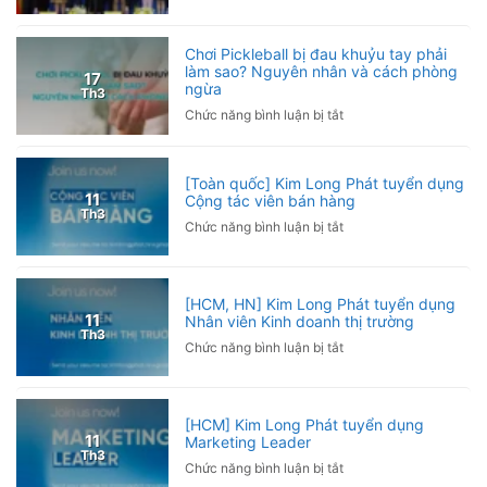
Kim
Trưởng
VCG
Long
phòng
Phát
Kinh
Chơi Pickleball bị đau khuỷu tay phải
đồng
làm sao? Nguyên nhân và cách phòng
doanh
17
ngừa
hành
Th3
cùng
ở
Chức năng bình luận bị tắt
Giải
Chơi
Pickleball
Pickleball
Hội
bị
[Toàn quốc] Kim Long Phát tuyển dụng
Nhà
đau
11
Cộng tác viên bán hàng
báo
Th3
khuỷu
ở
Chức năng bình luận bị tắt
Việt
tay
[Toàn
Nam
phải
quốc]
2026
làm
Kim
sao?
[HCM, HN] Kim Long Phát tuyển dụng
Long
11
Nhân viên Kinh doanh thị trường
Nguyên
Phát
Th3
nhân
ở
Chức năng bình luận bị tắt
tuyển
và
[HCM,
dụng
cách
HN]
Cộng
phòng
Kim
tác
[HCM] Kim Long Phát tuyển dụng
ngừa
Long
viên
11
Marketing Leader
Phát
bán
Th3
ở
Chức năng bình luận bị tắt
tuyển
hàng