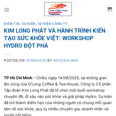
Skip
to
content
ĐIỂM TIN
,
SỰ KIỆN
,
SỰ KIỆN CÔNG TY
KIM LONG PHÁT VÀ HÀNH TRÌNH KIẾN
TẠO SỨC KHỎE VIỆT: WORKSHOP
HYDRO ĐỘT PHÁ
POSTED ON
16/08/2025
BY
NGUYEN HAN
TP Hồ Chí Minh
– Chiều ngày 14/08/2025, tại không gian
ấm cúng của G’Long Coffee & Tea House, Công ty Cổ phần
Tập đoàn Kim Long Phát đã tổ chức một buổi workshop
chuyên đề, đi sâu vào sức khỏe và giải pháp Hydro. Sự kiện
đã trở thành điểm hẹn của những người có chung mối quan
tâm về sức khỏe, quy tụ nhiều chuyên gia, doanh nhân và
người nổi tiếng.