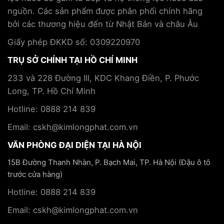
Tập
tránh
điều
nguồn. Các sản phẩm được phân phối chính hãng
đoàn
trị
Kim
bởi các thương hiệu đến từ Nhật Bản và châu Âu
bệnh
Long
mãn
Phát
Giấy phép ĐKKD số: 0309220970
tính
TRỤ SỞ CHÍNH TẠI HỒ CHÍ MINH
233 và 228 Đường III, KDC Khang Điền, P. Phước
Long, TP. Hồ Chí Minh
Hotline: 0888 214 839
Email: cskh@kimlongphat.com.vn
VĂN PHÒNG ĐẠI DIỆN TẠI HÀ NỘI
15B Đường Thanh Nhàn, P. Bạch Mai, TP. Hà Nội (Đậu ô tô
trước cửa hàng)
Hotline: 0888 214 839
Email: cskh@kimlongphat.com.vn