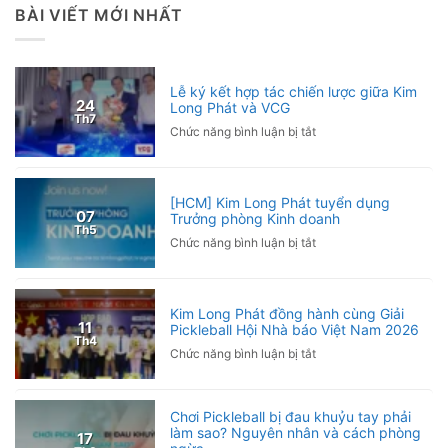
BÀI VIẾT MỚI NHẤT
Lễ ký kết hợp tác chiến lược giữa Kim
24
Long Phát và VCG
Th7
ở
Chức năng bình luận bị tắt
Lễ
ký
kết
[HCM] Kim Long Phát tuyển dụng
hợp
07
Trưởng phòng Kinh doanh
tác
Th5
ở
Chức năng bình luận bị tắt
chiến
[HCM]
lược
Kim
giữa
Long
Kim
Kim Long Phát đồng hành cùng Giải
Phát
Long
11
Pickleball Hội Nhà báo Việt Nam 2026
tuyển
Phát
Th4
ở
Chức năng bình luận bị tắt
dụng
và
Kim
Trưởng
VCG
Long
phòng
Phát
Kinh
Chơi Pickleball bị đau khuỷu tay phải
đồng
làm sao? Nguyên nhân và cách phòng
doanh
17
hành