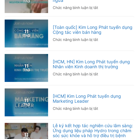
ngừa
Th3
cùng
ở
Chức năng bình luận bị tắt
Giải
Chơi
Pickleball
Pickleball
Hội
bị
[Toàn quốc] Kim Long Phát tuyển dụng
Nhà
đau
11
Cộng tác viên bán hàng
báo
Th3
khuỷu
ở
Chức năng bình luận bị tắt
Việt
tay
[Toàn
Nam
phải
quốc]
2026
làm
Kim
sao?
[HCM, HN] Kim Long Phát tuyển dụng
Long
11
Nhân viên Kinh doanh thị trường
Nguyên
Phát
Th3
nhân
ở
Chức năng bình luận bị tắt
tuyển
và
[HCM,
dụng
cách
HN]
Cộng
phòng
Kim
tác
[HCM] Kim Long Phát tuyển dụng
ngừa
Long
viên
11
Marketing Leader
Phát
bán
Th3
ở
Chức năng bình luận bị tắt
tuyển
hàng
[HCM]
dụng
Kim
Nhân
Lễ ký kết hợp tác nghiên cứu lâm sàng:
Long
viên
Ứng dụng liệu pháp Hydro trong chăm
Phát
Kinh
11
sóc sức khỏe và hỗ trợ điều trị bệnh
tuyển
doanh
Th3