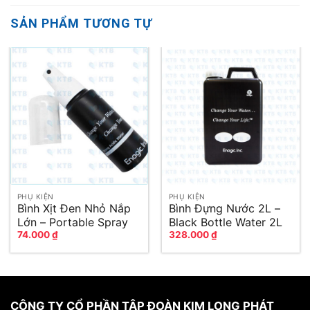
SẢN PHẨM TƯƠNG TỰ
PHỤ KIỆN
PHỤ KIỆN
Bình Xịt Đen Nhỏ Nắp
Bình Đựng Nước 2L –
Lớn – Portable Spray
Black Bottle Water 2L
74.000
₫
328.000
₫
Black
CÔNG TY CỔ PHẦN TẬP ĐOÀN KIM LONG PHÁT