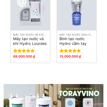
MÁY TẠO NƯỚC VÀ KHÍ GIÀU HYDRO
MÁY TẠO NƯỚC GIÀU HYDRO
Máy tạo nước và
Bình tạo nước
khí Hydro Lourdes
Hydro cầm tay
Hydrofix (Superior
Kijazu
Edition)
68.000.000
₫
15.000.000
₫
Được xếp
Được xếp
hạng
5.00
hạng
4.83
5 sao
5 sao