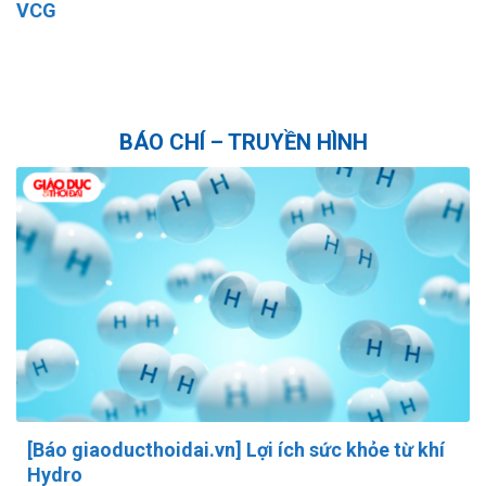
VCG
N
BÁO CHÍ – TRUYỀN HÌNH
[Báo giaoducthoidai.vn] Lợi ích sức khỏe từ khí
Hydro