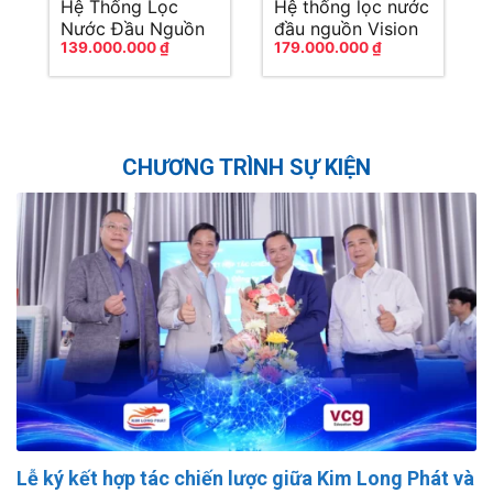
Hệ Thống Lọc
Hệ thống lọc nước
Nước Đầu Nguồn
đầu nguồn Vision
139.000.000
₫
179.000.000
₫
Vision Water WH01
Water WH02
CHƯƠNG TRÌNH SỰ KIỆN
Lễ ký kết hợp tác chiến lược giữa Kim Long Phát và
K