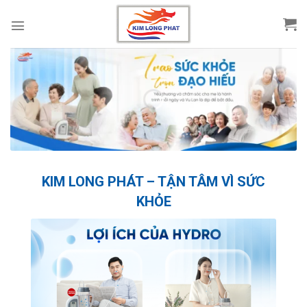
Skip
to
content
KIM LONG PHÁT – TẬN TÂM VÌ SỨC
KHỎE