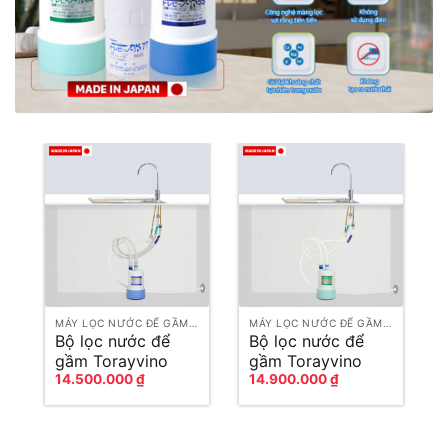
MÁY LỌC NƯỚC ĐỂ GẦM TỦ BẾP
MÁY LỌC NƯỚC ĐỂ GẦM TỦ BẾP
Bộ lọc nước để
Bộ lọc nước để
gầm Torayvino
gầm Torayvino
14.500.000
₫
14.900.000
₫
SK55J-K-3SET
SK55EJ-K-3SET