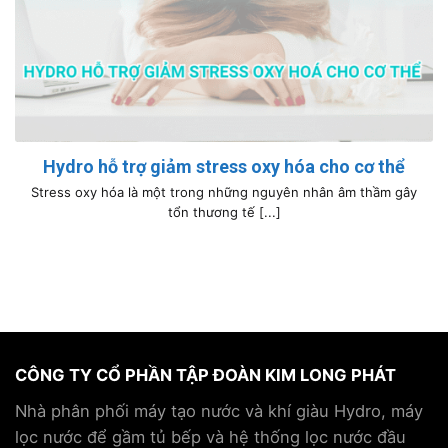
Hydro hỗ trợ giảm stress oxy hóa cho cơ thể
Stress oxy hóa là một trong những nguyên nhân âm thầm gây
tổn thương tế [...]
CÔNG TY CỔ PHẦN TẬP ĐOÀN KIM LONG PHÁT
Nhà phân phối máy tạo nước và khí giàu Hydro, máy
lọc nước để gầm tủ bếp và hệ thống lọc nước đầu