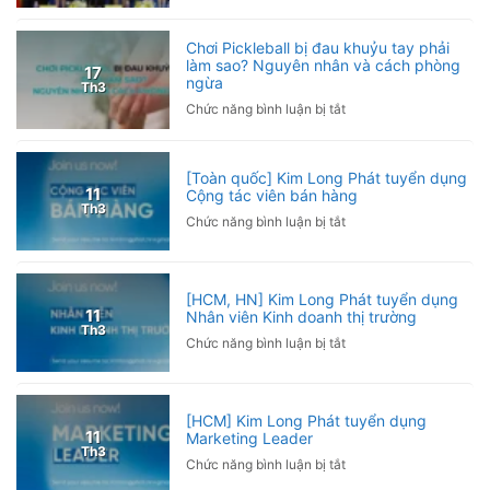
Trưởng
VCG
Long
phòng
Phát
Kinh
Chơi Pickleball bị đau khuỷu tay phải
đồng
làm sao? Nguyên nhân và cách phòng
doanh
17
ngừa
hành
Th3
cùng
ở
Chức năng bình luận bị tắt
Giải
Chơi
Pickleball
Pickleball
Hội
bị
[Toàn quốc] Kim Long Phát tuyển dụng
Nhà
đau
11
Cộng tác viên bán hàng
báo
Th3
khuỷu
ở
Chức năng bình luận bị tắt
Việt
tay
[Toàn
Nam
phải
quốc]
2026
làm
Kim
sao?
[HCM, HN] Kim Long Phát tuyển dụng
Long
11
Nhân viên Kinh doanh thị trường
Nguyên
Phát
Th3
nhân
ở
Chức năng bình luận bị tắt
tuyển
và
[HCM,
dụng
cách
HN]
Cộng
phòng
Kim
tác
[HCM] Kim Long Phát tuyển dụng
ngừa
Long
viên
11
Marketing Leader
Phát
bán
Th3
ở
Chức năng bình luận bị tắt
tuyển
hàng
[HCM]
dụng