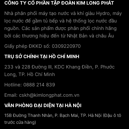
lược
CÔNG TY CỔ PHẦN TẬP ĐOÀN KIM LONG PHÁT
pickleball
khỏe
hợp
và
và
tác
Nhà phân phối máy tạo nước và khí giàu Hydro, máy
cách
hỗ
cùng
lọc nước để gầm tủ bếp và hệ thống lọc nước đầu
phòng
trợ
Tập
tránh
điều
nguồn. Các sản phẩm được phân phối chính hãng
đoàn
trị
Kim
bởi các thương hiệu đến từ Nhật Bản và châu Âu
bệnh
Long
mãn
Phát
Giấy phép ĐKKD số: 0309220970
tính
TRỤ SỞ CHÍNH TẠI HỒ CHÍ MINH
233 và 228 Đường III, KDC Khang Điền, P. Phước
Long, TP. Hồ Chí Minh
Hotline: 0888 214 839
Email: cskh@kimlongphat.com.vn
VĂN PHÒNG ĐẠI DIỆN TẠI HÀ NỘI
15B Đường Thanh Nhàn, P. Bạch Mai, TP. Hà Nội (Đậu ô tô
trước cửa hàng)