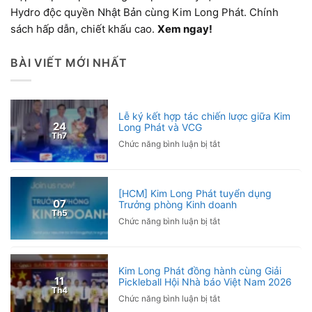
Hydro độc quyền Nhật Bản cùng Kim Long Phát. Chính
sách hấp dẫn, chiết khấu cao.
Xem ngay!
BÀI VIẾT MỚI NHẤT
Lễ ký kết hợp tác chiến lược giữa Kim
24
Long Phát và VCG
Th7
ở
Chức năng bình luận bị tắt
Lễ
ký
kết
[HCM] Kim Long Phát tuyển dụng
hợp
07
Trưởng phòng Kinh doanh
tác
Th5
ở
Chức năng bình luận bị tắt
chiến
[HCM]
lược
Kim
giữa
Long
Kim
Kim Long Phát đồng hành cùng Giải
Phát
Long
11
Pickleball Hội Nhà báo Việt Nam 2026
tuyển
Phát
Th4
ở
Chức năng bình luận bị tắt
dụng
và
Kim