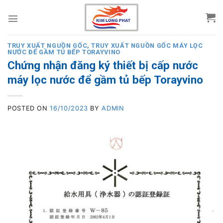
Skip
to
content
TRUY XUẤT NGUỒN GỐC
,
TRUY XUẤT NGUỒN GỐC MÁY LỌC
NƯỚC ĐỂ GẦM TỦ BẾP TORAYVINO
Chứng nhận đăng ký thiết bị cấp nước
máy lọc nước để gầm tủ bếp Torayvino
POSTED ON
16/10/2023
BY
ADMIN