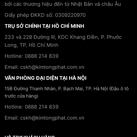
trị
Kim
bởi các thương hiệu đến từ Nhật Bản và châu Âu
bệnh
Long
mãn
Phát
Giấy phép ĐKKD số: 0309220970
tính
TRỤ SỞ CHÍNH TẠI HỒ CHÍ MINH
233 và 228 Đường III, KDC Khang Điền, P. Phước
Long, TP. Hồ Chí Minh
Hotline: 0888 214 839
Email: cskh@kimlongphat.com.vn
VĂN PHÒNG ĐẠI DIỆN TẠI HÀ NỘI
15B Đường Thanh Nhàn, P. Bạch Mai, TP. Hà Nội (Đậu ô tô
trước cửa hàng)
Hotline: 0888 214 839
Email: cskh@kimlongphat.com.vn