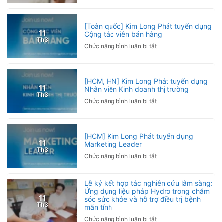
Giải
Chơi
Pickleball
Pickleball
Hội
bị
[Toàn quốc] Kim Long Phát tuyển dụng
Nhà
đau
11
Cộng tác viên bán hàng
báo
Th3
khuỷu
ở
Chức năng bình luận bị tắt
Việt
tay
[Toàn
Nam
phải
quốc]
2026
làm
Kim
sao?
[HCM, HN] Kim Long Phát tuyển dụng
Long
11
Nhân viên Kinh doanh thị trường
Nguyên
Phát
Th3
nhân
ở
Chức năng bình luận bị tắt
tuyển
và
[HCM,
dụng
cách
HN]
Cộng
phòng
Kim
tác
[HCM] Kim Long Phát tuyển dụng
ngừa
Long
viên
11
Marketing Leader
Phát
bán
Th3
ở
Chức năng bình luận bị tắt
tuyển
hàng
[HCM]
dụng
Kim
Nhân
Lễ ký kết hợp tác nghiên cứu lâm sàng:
Long
viên
Ứng dụng liệu pháp Hydro trong chăm
Phát
Kinh
11
sóc sức khỏe và hỗ trợ điều trị bệnh
tuyển
doanh
Th3
mãn tính
dụng
thị
ở
Chức năng bình luận bị tắt
Marketing