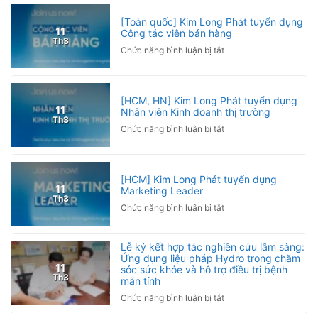
Pickleball
Hội
bị
[Toàn quốc] Kim Long Phát tuyển dụng
Nhà
đau
11
Cộng tác viên bán hàng
báo
Th3
khuỷu
ở
Chức năng bình luận bị tắt
Việt
tay
[Toàn
Nam
phải
quốc]
2026
làm
Kim
sao?
[HCM, HN] Kim Long Phát tuyển dụng
Long
11
Nhân viên Kinh doanh thị trường
Nguyên
Phát
Th3
nhân
ở
Chức năng bình luận bị tắt
tuyển
và
[HCM,
dụng
cách
HN]
Cộng
phòng
Kim
tác
[HCM] Kim Long Phát tuyển dụng
ngừa
Long
viên
11
Marketing Leader
Phát
bán
Th3
ở
Chức năng bình luận bị tắt
tuyển
hàng
[HCM]
dụng
Kim
Nhân
Lễ ký kết hợp tác nghiên cứu lâm sàng:
Long
viên
Ứng dụng liệu pháp Hydro trong chăm
Phát
Kinh
11
sóc sức khỏe và hỗ trợ điều trị bệnh
tuyển
doanh
Th3
mãn tính
dụng
thị
ở
Chức năng bình luận bị tắt
Marketing
trường
Lễ
Leader