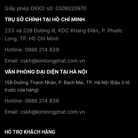
Long
mãn
Phát
Giấy phép ĐKKD số: 0309220970
tính
TRỤ SỞ CHÍNH TẠI HỒ CHÍ MINH
233 và 228 Đường III, KDC Khang Điền, P. Phước
Long, TP. Hồ Chí Minh
Hotline: 0888 214 839
Email: cskh@kimlongphat.com.vn
VĂN PHÒNG ĐẠI DIỆN TẠI HÀ NỘI
15B Đường Thanh Nhàn, P. Bạch Mai, TP. Hà Nội (Đậu ô tô
trước cửa hàng)
Hotline: 0888 214 839
Email: cskh@kimlongphat.com.vn
HỖ TRỢ KHÁCH HÀNG