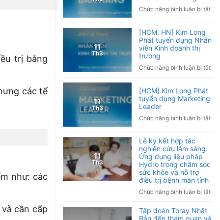
kh
bá
ở
Chức năng bình luận bị tắt
tay
Việ
[To
phả
Na
quố
[HCM, HN] Kim Long
làm
20
Ki
Phát tuyển dụng Nhân
sao
Lo
11
viên Kinh doanh thị
Ng
Th3
trường
Phá
ều trị bằng
nh
tuy
ở
Chức năng bình luận bị tắt
và
dụ
[H
cá
Cộ
HN
ph
nhưng các tế
[HCM] Kim Long Phát
tác
Ki
tuyển dụng Marketing
ng
11
viê
Lo
Leader
Th3
bá
Phá
ở
Chức năng bình luận bị tắt
hà
tuy
[H
dụ
Ki
Lễ ký kết hợp tác
Nh
Lo
nghiên cứu lâm sàng:
viê
Phá
11
Ứng dụng liệu pháp
Kin
Th3
Hydro trong chăm sóc
tuy
do
sức khỏe và hỗ trợ
dụ
ểm như: các
thị
điều trị bệnh mãn tính
Mar
trư
ở
Chức năng bình luận bị tắt
Lea
Lễ
 và cần cấp
Tập đoàn Toray Nhật
ký
Bản đến tham quan và
kết