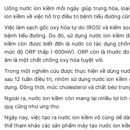
Uống nước ion kiềm mỗi ngày giúp trung hòa, loại
ion kiềm về việc hỗ trợ điều trị bệnh tiểu đường c
Việc làm sạch gốc oxy hóa tự do (ROS) và kiểm soát
bệnh tiểu đường. Do đó, sử dụng nước ion kiềm đ
kiềm còn được biết đến là nước có tác dụng chốn
mức độ ORP thấp (-600mV). ORP còn là thước đo 
âm là một chất chống oxy hóa tuyệt vời.
Trong một nghiên cứu được thực hiện về dùng nước 
sau 12 tuần điều trị, nhóm sử dụng nước ion kiề
dụng. Đồng thời, mức cholesterol và chất béo tru
Ngoài ra, nước ion kiềm còn mang lại nhiều lợi ích
quỵ cũng như ung thư.
Ngày nay, việc tạo ra nước ion kiềm vô cùng dễ dà
thể tham khảo các sản phẩm máy tạo nước ion kiề