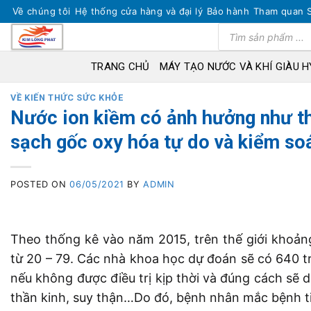
Skip
Về chúng tôi
Hệ thống cửa hàng và đại lý
Bảo hành
Tham quan 
to
Tìm
kiếm
content
sản
phẩm
TRANG CHỦ
MÁY TẠO NƯỚC VÀ KHÍ GIÀU 
VỀ KIẾN THỨC SỨC KHỎE
Nước ion kiềm có ảnh hưởng như th
sạch gốc oxy hóa tự do và kiểm soá
POSTED ON
06/05/2021
BY
ADMIN
Theo thống kê vào năm 2015, trên thế giới khoản
từ 20 – 79. Các nhà khoa học dự đoán sẽ có 640 
nếu không được điều trị kịp thời và đúng cách sẽ
thần kinh, suy thận…Do đó, bệnh nhân mắc bệnh tiể