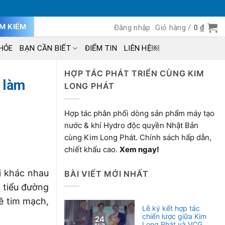
ÌM KIẾM
Đăng nhập
Giỏ hàng /
0
₫
HỎE
BẠN CẦN BIẾT
ĐIỂM TIN
LIÊN HỆ￼
HỢP TÁC PHÁT TRIỂN CÙNG KIM
 làm
LONG PHÁT
Hợp tác phân phối dòng sản phẩm máy tạo
nước & khí Hydro độc quyền Nhật Bản
cùng Kim Long Phát. Chính sách hấp dẫn,
chiết khấu cao.
Xem ngay!
i khác nhau
BÀI VIẾT MỚI NHẤT
 tiểu đường
ề tim mạch,
Lễ ký kết hợp tác
chiến lược giữa Kim
24
Long Phát và VCG