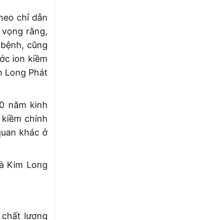
heo chỉ dẫn
y vọng rằng,
t bệnh, cũng
ớc ion kiềm
 Long Phát
10 năm kinh
 kiềm chính
quan khác ở
và Kim Long
 chất lượng