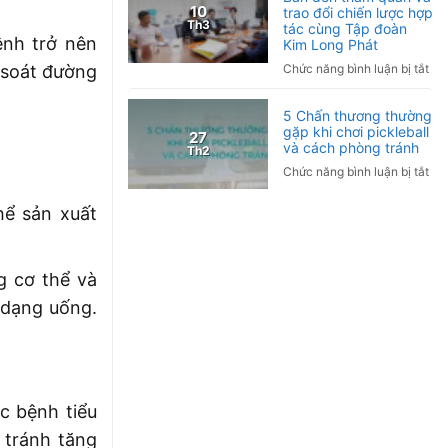
10
trao đổi chiến lược hợp
hợ
Th3
tác cùng Tập đoàn
tác
ệnh trở nên
Kim Long Phát
ngh
ở
 soát đường
Chức năng bình luận bị tắt
cứ
Tậ
lâm
đo
sàn
5 Chấn thương thường
Tor
gặp khi chơi pickleball
Ứn
27
Nh
và cách phòng tránh
Th2
dụ
Bả
liệu
ở
Chức năng bình luận bị tắt
đế
ph
5
th
Hy
Ch
hể sản xuất
qu
tro
thư
và
ch
thư
tra
sóc
gặ
g cơ thể và
đổi
sức
khi
chi
kh
chơ
 dạng uống.
lượ
và
pic
hợ
hỗ
và
tác
trợ
cá
cù
điề
ph
Tậ
trị
trá
c bệnh tiểu
đo
bệ
Ki
mã
 tránh tăng
Lo