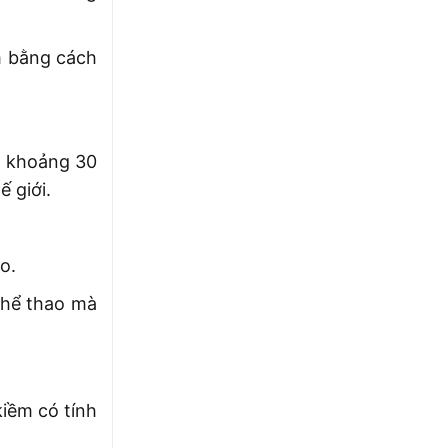
tín
Phá
ẩm bằng cách
ơi khoảng 30
 giới.
o.
thể thao mà
iềm có tính