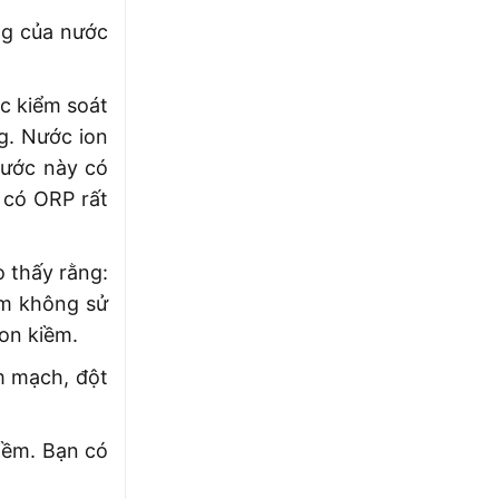
ng của nước
ệc kiểm soát
g. Nước ion
nước này có
 có ORP rất
o thấy rằng:
óm không sử
on kiềm.
im mạch, đột
kiềm. Bạn có