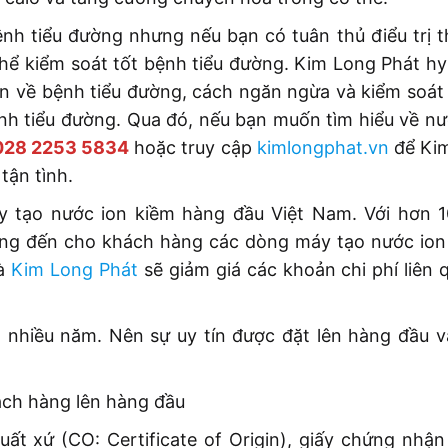
nh tiểu đường nhưng nếu bạn có tuân thủ điểu trị t
thể kiểm soát tốt bệnh tiểu đường. Kim Long Phát h
 hơn về bệnh tiểu đường, cách ngăn ngừa và kiểm soá
ệnh tiểu đường. Qua đó, nếu bạn muốn tìm hiểu về nư
028 2253 5834
hoặc truy cập
kimlongphat.vn
để Kim
tận tình.
y tạo nước ion kiềm hàng đầu Việt Nam. Với hơn 
ng đến cho khách hàng các dòng máy tạo nước ion
là
Kim Long Phát
sẽ giảm giá các khoản chi phí liên 
g nhiều năm. Nên sự uy tín được đặt lên hàng đầu 
hách hàng lên hàng đầu
t xứ (CO: Certificate of Origin), giấy chứng nhận