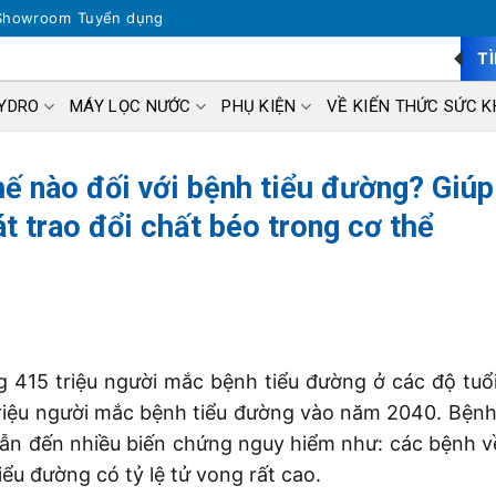
Showroom
Tuyển dụng
T
HYDRO
MÁY LỌC NƯỚC
PHỤ KIỆN
VỀ KIẾN THỨC SỨC K
ế nào đối với bệnh tiểu đường? Giúp
t trao đổi chất béo trong cơ thể
g 415 triệu người mắc bệnh tiểu đường ở các độ tuổ
triệu người mắc bệnh tiểu đường vào năm 2040. Bệnh
 dẫn đến nhiều biến chứng nguy hiểm như: các bệnh v
u đường có tỷ lệ tử vong rất cao.