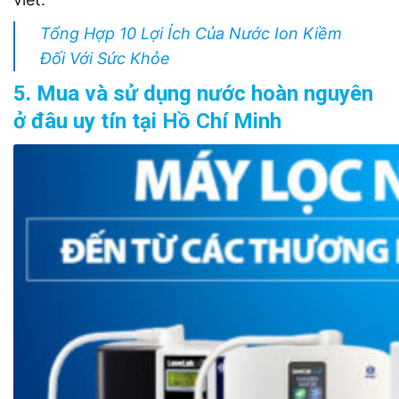
Tổng Hợp 10 Lợi Ích Của Nước Ion Kiềm
Đối Với Sức Khỏe
5. Mua và sử dụng nước hoàn nguyên
ở đâu uy tín tại Hồ Chí Minh