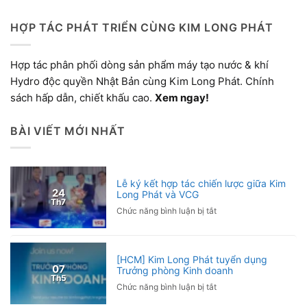
HỢP TÁC PHÁT TRIỂN CÙNG KIM LONG PHÁT
Hợp tác phân phối dòng sản phẩm máy tạo nước & khí
Hydro độc quyền Nhật Bản cùng Kim Long Phát. Chính
sách hấp dẫn, chiết khấu cao.
Xem ngay!
BÀI VIẾT MỚI NHẤT
Lễ ký kết hợp tác chiến lược giữa Kim
24
Long Phát và VCG
Th7
ở
Chức năng bình luận bị tắt
Lễ
ký
kết
[HCM] Kim Long Phát tuyển dụng
hợp
07
Trưởng phòng Kinh doanh
tác
Th5
ở
Chức năng bình luận bị tắt
chiến
[HCM]
lược