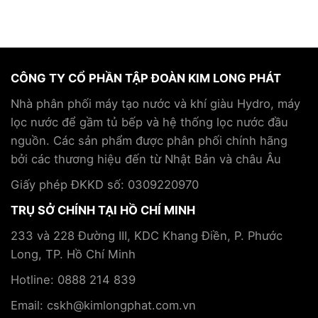
pháp
quan
thương
Hydro
và
thường
trong
trao
gặp
chăm
đổi
khi
sóc
chiến
chơi
sức
lược
CÔNG TY CỔ PHẦN TẬP ĐOÀN KIM LONG PHÁT
pickleball
khỏe
hợp
và
và
tác
Nhà phân phối máy tạo nước và khí giàu Hydro, máy
cách
hỗ
cùng
lọc nước để gầm tủ bếp và hệ thống lọc nước đầu
phòng
trợ
Tập
tránh
điều
nguồn. Các sản phẩm được phân phối chính hãng
đoàn
trị
Kim
bởi các thương hiệu đến từ Nhật Bản và châu Âu
bệnh
Long
mãn
Phát
Giấy phép ĐKKD số: 0309220970
tính
TRỤ SỞ CHÍNH TẠI HỒ CHÍ MINH
233 và 228 Đường III, KDC Khang Điền, P. Phước
Long, TP. Hồ Chí Minh
Hotline: 0888 214 839
Email: cskh@kimlongphat.com.vn