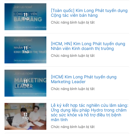
Pickleball
Pickleball
Hội
bị
[Toàn quốc] Kim Long Phát tuyển dụng
Nhà
đau
11
Cộng tác viên bán hàng
báo
Th3
khuỷu
ở
Chức năng bình luận bị tắt
Việt
tay
[Toàn
Nam
phải
quốc]
2026
làm
Kim
sao?
[HCM, HN] Kim Long Phát tuyển dụng
Long
11
Nhân viên Kinh doanh thị trường
Nguyên
Phát
Th3
nhân
ở
Chức năng bình luận bị tắt
tuyển
và
[HCM,
dụng
cách
HN]
Cộng
phòng
Kim
tác
[HCM] Kim Long Phát tuyển dụng
ngừa
Long
viên
11
Marketing Leader
Phát
bán
Th3
ở
Chức năng bình luận bị tắt
tuyển
hàng
[HCM]
dụng
Kim
Nhân
Lễ ký kết hợp tác nghiên cứu lâm sàng:
Long
viên
Ứng dụng liệu pháp Hydro trong chăm
Phát
Kinh
11
sóc sức khỏe và hỗ trợ điều trị bệnh
tuyển
doanh
Th3
mãn tính
dụng
thị
ở
Chức năng bình luận bị tắt
Marketing
trường
Lễ
Leader