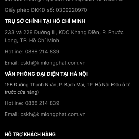
bệnh
Long
mãn
Phát
Giấy phép ĐKKD số: 0309220970
tính
TRỤ SỞ CHÍNH TẠI HỒ CHÍ MINH
233 và 228 Đường III, KDC Khang Điền, P. Phước
Long, TP. Hồ Chí Minh
Hotline: 0888 214 839
Email: cskh@kimlongphat.com.vn
VĂN PHÒNG ĐẠI DIỆN TẠI HÀ NỘI
15B Đường Thanh Nhàn, P. Bạch Mai, TP. Hà Nội (Đậu ô tô
trước cửa hàng)
Hotline: 0888 214 839
Email: cskh@kimlongphat.com.vn
HỖ TRỢ KHÁCH HÀNG