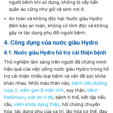
người bệnh khi sử dụng, không bị vấy bẩn
quần áo cũng như giữ vệ sinh nơi ở.
An toàn và không độc hại: Nước giàu Hydro
đảm bảo an toàn, không có tính độc và không
gây ra tác dụng phụ đối người bệnh.
4. Công dụng của nước giàu Hydro
4.1. Nước giàu Hydro hỗ trợ cải thiện bệnh
Thử nghiệm lâm sàng trên người đã chứng minh
hiệu quả của việc uống nước giàu Hydro trong hỗ
trợ cải thiện nhiều loại bệnh và vấn đề sức khỏe
khác nhau: Nhồi máu thân não,
bệnh tiểu
đường
tuýp 2,
viêm gan B mãn tính
, suy thận,
bệnh
Parkinson
,
loét do tì đè
, bệnh ti thể, kết tập tiểu
cầu,
viêm khớp dạng thấp
, hội chứng chuyển
hóa, tác dụng phụ của xạ trị, lão hóa cơ thể, đau