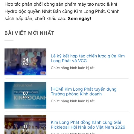
Hợp tác phân phối dòng sản phẩm máy tạo nước & khí
Hydro độc quyền Nhật Bản cùng Kim Long Phát. Chính
sách hấp dẫn, chiết khấu cao.
Xem ngay!
BÀI VIẾT MỚI NHẤT
Lễ ký kết hợp tác chiến lược giữa Kim
24
Long Phát và VCG
Th7
ở
Chức năng bình luận bị tắt
Lễ
ký
kết
[HCM] Kim Long Phát tuyển dụng
hợp
07
Trưởng phòng Kinh doanh
tác
Th5
ở
Chức năng bình luận bị tắt
chiến
[HCM]
lược
Kim
giữa
Long
Kim
Kim Long Phát đồng hành cùng Giải
Phát
Long
11
Pickleball Hội Nhà báo Việt Nam 2026
tuyển
Phát
Th4
ở