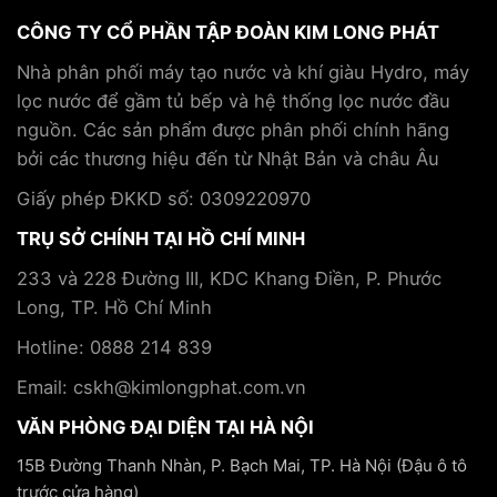
chiến
chơi
sức
lược
CÔNG TY CỔ PHẦN TẬP ĐOÀN KIM LONG PHÁT
pickleball
khỏe
hợp
và
và
tác
Nhà phân phối máy tạo nước và khí giàu Hydro, máy
cách
hỗ
cùng
lọc nước để gầm tủ bếp và hệ thống lọc nước đầu
phòng
trợ
Tập
tránh
điều
nguồn. Các sản phẩm được phân phối chính hãng
đoàn
trị
Kim
bởi các thương hiệu đến từ Nhật Bản và châu Âu
bệnh
Long
mãn
Phát
Giấy phép ĐKKD số: 0309220970
tính
TRỤ SỞ CHÍNH TẠI HỒ CHÍ MINH
233 và 228 Đường III, KDC Khang Điền, P. Phước
Long, TP. Hồ Chí Minh
Hotline: 0888 214 839
Email: cskh@kimlongphat.com.vn
VĂN PHÒNG ĐẠI DIỆN TẠI HÀ NỘI
15B Đường Thanh Nhàn, P. Bạch Mai, TP. Hà Nội (Đậu ô tô
trước cửa hàng)