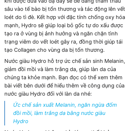
khi được đưa vào dạ dày sẽ dễ dàng thẩm thấu
sâu vào tế bào bị tổn thương và tác động lên vết
loét do tì đè. Kết hợp với đặc tính chống oxy hóa
mạnh, Hydro sẽ giúp loại bỏ gốc tự do xấu được
tạo ra ở vùng bị ảnh hưởng và ngăn chặn tình
trạng viêm do vết loét gây ra, đồng thời giúp tái
tạo Collagen cho vùng da bị tổn thương.
Nước giàu Hydro hỗ trợ ức chế sản sinh Melanin,
giảm đồi mồi và làm trắng da, giúp làn da của
chúng ta khỏe mạnh. Bạn đọc có thể xem thêm
bài viết bên dưới để hiểu thêm về công dụng của
nước giàu Hydro đối với làn da nhé:
Ức chế sản xuất Melanin, ngăn ngừa đốm
đồi mồi, làm trắng da bằng nước giàu
Hydro