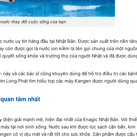
 nước thay đổi cuộc sống của bạn
 nước uy tín hàng đầu tại Nhật Bản. Được sản xuất trên nền tản
y còn được gọi là nước ion kiềm là tên gọi chung của một nguồ
 quyết sống khỏe và trường thọ của người Nhật và đã được dùng
n
này và các bác sĩ cũng khuyên dùng để hỗ trợ điều trị các bệ
 Kim Long Phát tìm hiểu top các máy Kangen được người dùng qu
 quan tâm nhất
 điện giải mạnh mẽ, hiện đại nhất của Enagic Nhật Bản. Với thiế
 máy tại nơi sinh sống. Nước sau khi được lọc sạch cặn bẩn, kim l
ngen có vị dịu mát và rất tốt cho sức khỏe. Sản phẩm được cấu 