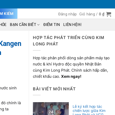
ÌM KIẾM
Đăng nhập
Giỏ hàng /
0
₫
HỎE
BẠN CẦN BIẾT
ĐIỂM TIN
LIÊN HỆ￼
HỢP TÁC PHÁT TRIỂN CÙNG KIM
 Kangen
LONG PHÁT
m
Hợp tác phân phối dòng sản phẩm máy tạo
nước & khí Hydro độc quyền Nhật Bản
cùng Kim Long Phát. Chính sách hấp dẫn,
chiết khấu cao.
Xem ngay!
 nước sinh
BÀI VIẾT MỚI NHẤT
 đó chính là
Lễ ký kết hợp tác
ng ta
chiến lược giữa Kim
24
Long Phát và VCG