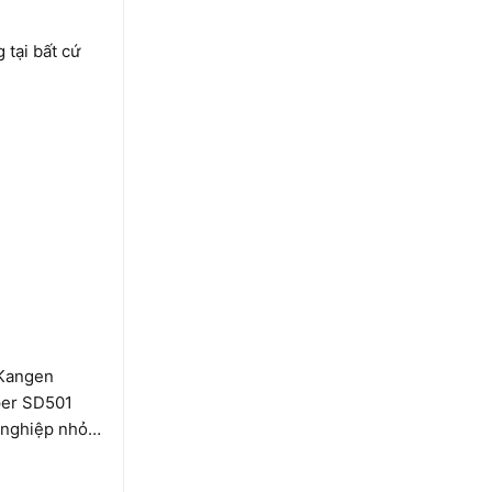
tại bất cứ
 Kangen
per SD501
h nghiệp nhỏ…