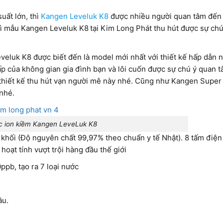
uất lớn, thì
Kangen Leveluk K8
được nhiều người quan tâm đến v
thì mẫu Kangen Leveluk K8
tại Kim Long Phát thu hút được sự chú
uk K8 được biết đến là model mới nhất với thiết kế hấp dẫn n
p của không gian gia đình bạn và lôi cuốn được sự chú ý quan t
hiết kế thu hút vạn người mê này nhé. Cũng như Kangen Super 5
 nhé.
c ion kiềm Kangen LeveLuk K8
 khối (Độ nguyên chất 99,97% theo chuẩn y tế Nhật). 8 tấm điệ
oạt tính vượt trội hàng đầu thế giới
0ppb, tạo ra 7 loại nước
ầu.