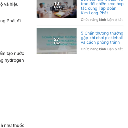
10
trao đổi chiến lược hợp
độ và hiệu
hợ
Th3
tác cùng Tập đoàn
tác
Kim Long Phát
ngh
ở
Chức năng bình luận bị tắt
ng Phát đi
cứ
Tậ
lâm
đo
sàn
5 Chấn thương thường
Tor
gặp khi chơi pickleball
Ứn
27
Nh
và cách phòng tránh
Th2
dụ
Bả
liệu
ở
Chức năng bình luận bị tắt
đế
tấm tạo nước
ph
5
th
Hy
Ch
ợng hydrogen
qu
tro
thư
và
ch
thư
tra
sóc
gặ
đổi
sức
khi
chi
kh
chơ
lượ
và
pic
hợ
hỗ
và
tác
trợ
cá
cù
điề
ph
Tậ
trị
trá
đo
bệ
Ki
mã
uả như thuốc
Lo