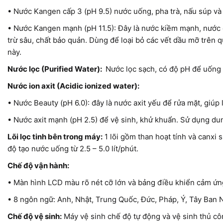
• Nước Kangen cấp 3 (pH 9.5) nước uống, pha trà, nấu súp v
• Nước Kangen mạnh (pH 11.5): Đây là nước kiềm mạnh, nước đ
trừ sâu, chất bảo quản. Dùng để loại bỏ các vết dầu mỡ trên
này.
Nước lọc (Purified Water):
Nước lọc sạch, có độ pH để uống 
Nước ion axit (Acidic ionized water):
• Nước Beauty (pH 6.0): đây là nước axit yếu để rửa mặt, giúp
• Nước axit mạnh (pH 2.5) để vệ sinh, khử khuẩn. Sử dụng du
Lõi lọc tinh bên trong máy:
1 lõi gồm than hoạt tính và canxi su
độ tạo nước uống từ 2.5 – 5.0 lít/phút.
Chế độ vận hành:
• Màn hình LCD màu rõ nét cỡ lớn và bảng điều khiển cảm ứn
• 8 ngôn ngữ: Anh, Nhật, Trung Quốc, Đức, Pháp, Ý, Tây Ban
Chế độ vệ sinh:
Máy vệ sinh chế độ tự động và vệ sinh thủ cô