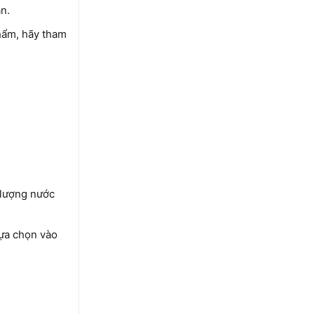
tín
n.
Phá
hẩm, hãy tham
t lượng nước
lựa chọn vào