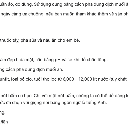
 quần áo, đồ dùng. Sử dụng dung bằng cách pha dung dịch muối ă
ệt ngày càng ưa chuộng, nếu bạn muốn tham khảo thêm về sản p
thuốc tây, pha sữa và nấu ăn cho em bé.
làm đẹp h da mặt, cân bằng pH và se khít lỗ chân lông.
ằng cách pha dung dịch muối ăn.
nfit, loại bỏ clo, tuổi thọ lọc từ 6,000 – 12,000 lít nước (tùy chấ
út bấm cơ học. Chỉ với một nút bấm, chúng ta có thể dễ dàng 
ớc đã chọn với giọng nói bằng ngôn ngữ là tiếng Anh.
ng.
n/lần