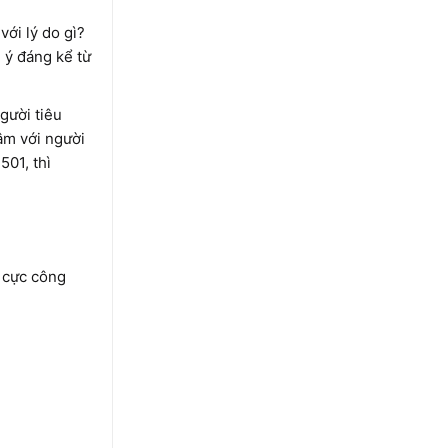
ới lý do gì?
 ý đáng kể từ
gười tiêu
âm với người
01, thì
n cực công