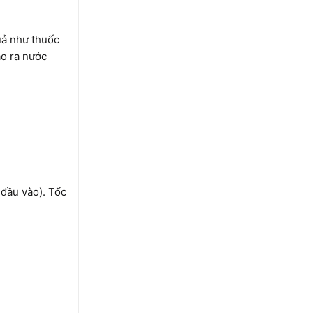
uả như thuốc
ạo ra nước
c đầu vào). Tốc