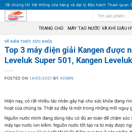
Skip
Về chúng tôi
Hệ thống cửa hàng và đại lý
Bảo hành
Tham quan 
to
Tìm
kiếm
content
sản
phẩm
TRANG CHỦ
MÁY TẠO NƯỚC VÀ KHÍ GIÀU 
VỀ KIẾN THỨC SỨC KHỎE
Top 3 máy điện giải Kangen được 
Leveluk Super 501, Kangen Levelu
POSTED ON
14/05/2021
BY
ADMIN
Hiện nay, có rất nhiều tác nhân gây hại cho sức khỏe đang rì
hoạt của chúng ta. Thật sự đây là một trong những mối nguy 
Nguồn nước mình đang dùng liệu có đủ an toàn để chăm sóc sứ
máy tạo nước ion kiềm. Nguồn nước tốt tạo ra từ máy được ng