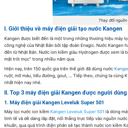
Thay đổi nguồn
I. Giới thiệu về máy điện giải tạo nước Kangen
Kangen được biết đến là một trong những thương hiệu máy lọc
công nghệ của Nhật Bản bởi tập đoàn Enagic. Nước Kangen ha
đến từ Nhật Bản. Nước ion kiềm giàu Hydrogen được xem là bí
mặt trời mọc” trong nhiều năm qua
.
Hiện nay, trên 150 quốc gia trên thế giới đã dùng nước
Kange
ruột, mỡ máu, tiểu đường, gout, … Tiếp theo, chúng ta cùng
nhất hiện nay nhé.
II. Top 3 máy điện giải Kangen được người dùng
1. Máy điện giải Kangen Leveluk Super 501
Máy lọc nước ion kiềm
Kangen Leveluk Super 501
là dòng máy
tinh tế và dễ dàng lắp đặt, nối thẳng trực tiếp vào nguồn nước
khuẩn, qua quá trình điện phân sẽ tạo thành nước ion kiềm Ka