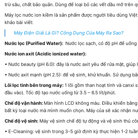
trừ sâu, chất bảo quản. Dùng để loại bỏ các vết dầu mỡ trên
Máy lọc nước ion kiềm là sản phẩm được người tiêu dùng Vi
khảo bài viết:
Máy Điện Giải Là Gì? Công Dụng Của Máy Ra Sao?
Nước lọc (Purified Water):
Nước lọc sạch, có độ pH để uống 
Nước ion axit (Acidic ionized water):
• Nước beauty (pH 6.0): đây là nước axit yêu để rửa mặt, giúp 
• Nước axit mạnh (pH 2.5): để vệ sinh, khử khuẩn. Sử dụng b
Lõi lọc tinh bên trong máy:
1 lõi gồm than hoạt tính và canxi su
đầu vào). Tốc độ tạo nước uống từ 3.5 – 6.5 lít/phút.
Chế độ vận hành:
Màn hình LCD không màu. Điều khiển bằng n
bất kỳ loại nước mà mình muốn chọn. Máy của sẽ xác nhận nư
Chế độ vệ sinh:
Máy vệ sinh chế độ tự động và vệ sinh thủ cô
• E-Cleaning: vệ sinh trong 3-5 giờ định kỳ thực hiện 1-2 tuầ