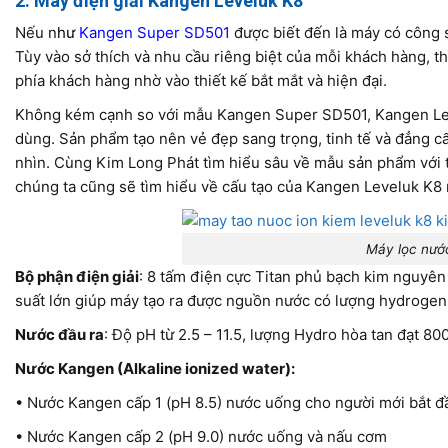
2. Máy điện giải Kangen Leveluk K8
Nếu n
hư
Kangen Super SD501
được biết đến là máy có công s
Tùy vào sở thích và nhu cầu riêng biệt của mỗi khách hàng, 
phía khách hàng nhờ vào thiết kế bắt mắt và hiện đại.
Không kém cạnh so với mẫu Kangen Super SD501, Kangen Level
dùng. Sản phẩm tạo nên vẻ đẹp sang trọng, tinh tế và đẳng cấ
nhìn. Cùng Kim Long Phát tìm hiểu sâu về mẫu sản phẩm với t
chúng ta cũng sẽ tìm hiểu về cấu tạo của Kangen Leveluk K8
Máy lọc nướ
Bộ phận điện giải
: 8 tấm điện cực Titan phủ bạch kim nguyên
suất lớn giúp máy tạo ra được nguồn nước có lượng hydrogen h
Nước đầu ra
: Độ pH từ 2.5 – 11.5, lượng Hydro hòa tan đạt 80
Nước Kangen (Alkaline ionized water):
• Nước Kangen cấp 1 (pH 8.5) nước uống cho người mới bắt đ
• Nước Kangen cấp 2 (pH 9.0) nước uống và nấu cơm