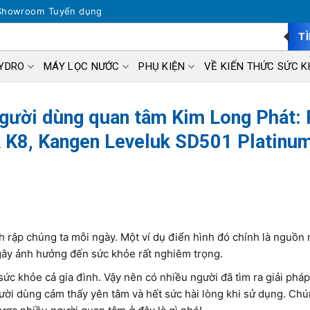
Showroom
Tuyển dụng
T
HYDRO
MÁY LỌC NƯỚC
PHỤ KIỆN
VỀ KIẾN THỨC SỨC K
người dùng quan tâm Kim Long Phát:
k K8, Kangen Leveluk SD501 Platinu
nh rập chúng ta mỗi ngày. Một ví dụ điển hình đó chính là nguồn
gây ảnh hưởng đến sức khỏe rất nghiêm trọng.
c khỏe cả gia đình. Vậy nên có nhiều người đã tìm ra giải pháp
ười dùng cảm thấy yên tâm và hết sức hài lòng khi sử dụng. Chú