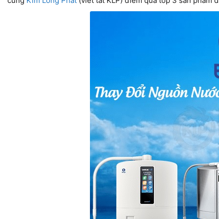
cùng
Kim Long Phát
(viết tắt KLP) điểm qua top 3 sản phẩm đ