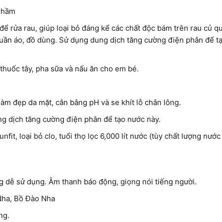
à hầm
ể rửa rau, giúp loại bỏ đáng kể các chất độc bám trên rau củ q
 quần áo, đồ dùng. Sử dụng dung dịch tăng cường điện phân để t
thuốc tây, pha sữa và nấu ăn cho em bé.
 làm đẹp da mặt, cân bằng pH và se khít lỗ chân lông.
ng dịch tăng cường điện phân để tạo nước này.
nfit, loại bỏ clo, tuổi thọ lọc 6,000 lít nước (tùy chất lượng nướ
g dễ sử dụng. Âm thanh báo động, giọng nói tiếng người.
 Nha, Bồ Đào Nha
ng.