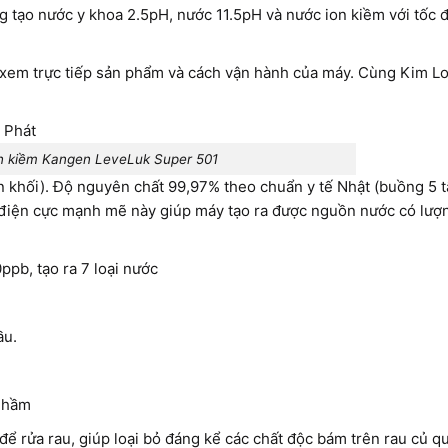
g tạo nước y khoa 2.5pH, nước 11.5pH và nước ion kiềm với tốc 
 xem trực tiếp sản phẩm và cách vận hành của máy. Cùng Kim Lo
n kiềm Kangen LeveLuk Super 501
n khối). Độ nguyên chất 99,97% theo chuẩn y tế Nhật (buồng 5 
ấm điện cực mạnh mẽ này giúp máy tạo ra được nguồn nước có lư
0ppb, tạo ra 7 loại nước
ầu.
à hầm
ể rửa rau, giúp loại bỏ đáng kể các chất độc bám trên rau củ q