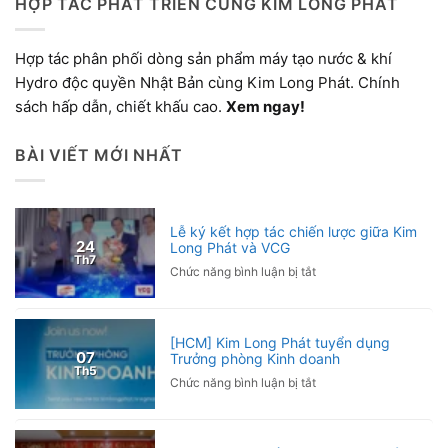
HỢP TÁC PHÁT TRIỂN CÙNG KIM LONG PHÁT
Hợp tác phân phối dòng sản phẩm máy tạo nước & khí
Hydro độc quyền Nhật Bản cùng Kim Long Phát. Chính
sách hấp dẫn, chiết khấu cao.
Xem ngay!
BÀI VIẾT MỚI NHẤT
Lễ ký kết hợp tác chiến lược giữa Kim
24
Long Phát và VCG
Th7
ở
Chức năng bình luận bị tắt
Lễ
ký
kết
[HCM] Kim Long Phát tuyển dụng
hợp
07
Trưởng phòng Kinh doanh
tác
Th5
ở
Chức năng bình luận bị tắt
chiến
[HCM]
lược
Kim
giữa
Long
Kim