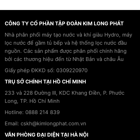
thường
trong
trao
gặp
chăm
đổi
khi
sóc
chiến
chơi
sức
lược
CÔNG TY CỔ PHẦN TẬP ĐOÀN KIM LONG PHÁT
pickleball
khỏe
hợp
và
và
tác
Nhà phân phối máy tạo nước và khí giàu Hydro, máy
cách
hỗ
cùng
lọc nước để gầm tủ bếp và hệ thống lọc nước đầu
phòng
trợ
Tập
tránh
điều
nguồn. Các sản phẩm được phân phối chính hãng
đoàn
trị
Kim
bởi các thương hiệu đến từ Nhật Bản và châu Âu
bệnh
Long
mãn
Phát
Giấy phép ĐKKD số: 0309220970
tính
TRỤ SỞ CHÍNH TẠI HỒ CHÍ MINH
233 và 228 Đường III, KDC Khang Điền, P. Phước
Long, TP. Hồ Chí Minh
Hotline: 0888 214 839
Email: cskh@kimlongphat.com.vn
VĂN PHÒNG ĐẠI DIỆN TẠI HÀ NỘI