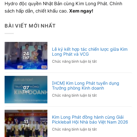
Hydro độc quyền Nhật Bản cùng Kim Long Phát. Chính
sách hấp dẫn, chiết khấu cao.
Xem ngay!
BÀI VIẾT MỚI NHẤT
Lễ ký kết hợp tác chiến lược giữa Kim
24
Long Phát và VCG
Th7
ở
Chức năng bình luận bị tắt
Lễ
ký
kết
[HCM] Kim Long Phát tuyển dụng
hợp
07
Trưởng phòng Kinh doanh
tác
Th5
ở
Chức năng bình luận bị tắt
chiến
[HCM]
lược
Kim
giữa
Long
Kim
Kim Long Phát đồng hành cùng Giải
Phát
Long
11
Pickleball Hội Nhà báo Việt Nam 2026
tuyển
Phát
Th4
ở
Chức năng bình luận bị tắt
dụng
và
Kim
Trưởng
VCG