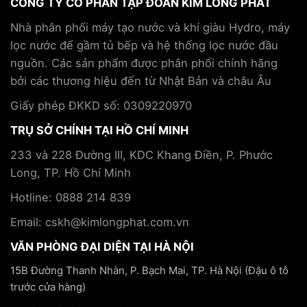
CÔNG TY CỔ PHẦN TẬP ĐOÀN KIM LONG PHÁT
pickleball
khỏe
hợp
và
và
tác
Nhà phân phối máy tạo nước và khí giàu Hydro, máy
cách
hỗ
cùng
lọc nước để gầm tủ bếp và hệ thống lọc nước đầu
phòng
trợ
Tập
tránh
điều
nguồn. Các sản phẩm được phân phối chính hãng
đoàn
trị
Kim
bởi các thương hiệu đến từ Nhật Bản và châu Âu
bệnh
Long
mãn
Phát
Giấy phép ĐKKD số: 0309220970
tính
TRỤ SỞ CHÍNH TẠI HỒ CHÍ MINH
233 và 228 Đường III, KDC Khang Điền, P. Phước
Long, TP. Hồ Chí Minh
Hotline: 0888 214 839
Email: cskh@kimlongphat.com.vn
VĂN PHÒNG ĐẠI DIỆN TẠI HÀ NỘI
15B Đường Thanh Nhàn, P. Bạch Mai, TP. Hà Nội (Đậu ô tô
trước cửa hàng)