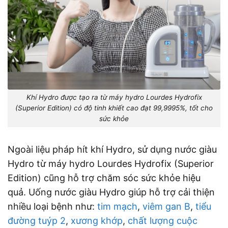
Khí Hydro được tạo ra từ máy hydro Lourdes Hydrofix
(Superior Edition) có độ tinh khiết cao đạt 99,9995%, tốt cho
sức khỏe
Ngoài liệu pháp hít khí Hydro, sử dụng nước giàu
Hydro từ máy hydro Lourdes Hydrofix (Superior
Edition) cũng hỗ trợ chăm sóc sức khỏe hiệu
quả.
Uống nước giàu Hydro giúp hỗ trợ cải thiện
nhiều loại bệnh như:
tim mạch
,
viêm gan B
,
tiểu
đường tuýp 2
,
xương khớp
,
chất lượng cuộc