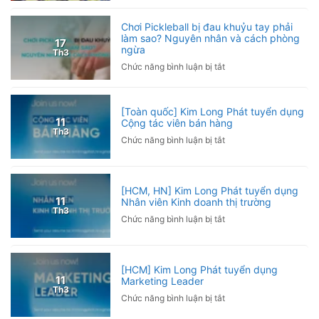
Long
phòng
Phát
Kinh
Chơi Pickleball bị đau khuỷu tay phải
đồng
làm sao? Nguyên nhân và cách phòng
doanh
17
ngừa
hành
Th3
cùng
ở
Chức năng bình luận bị tắt
Giải
Chơi
Pickleball
Pickleball
Hội
bị
[Toàn quốc] Kim Long Phát tuyển dụng
Nhà
đau
11
Cộng tác viên bán hàng
báo
Th3
khuỷu
ở
Chức năng bình luận bị tắt
Việt
tay
[Toàn
Nam
phải
quốc]
2026
làm
Kim
sao?
[HCM, HN] Kim Long Phát tuyển dụng
Long
11
Nhân viên Kinh doanh thị trường
Nguyên
Phát
Th3
nhân
ở
Chức năng bình luận bị tắt
tuyển
và
[HCM,
dụng
cách
HN]
Cộng
phòng
Kim
tác
[HCM] Kim Long Phát tuyển dụng
ngừa
Long
viên
11
Marketing Leader
Phát
bán
Th3
ở
Chức năng bình luận bị tắt
tuyển
hàng
[HCM]
dụng