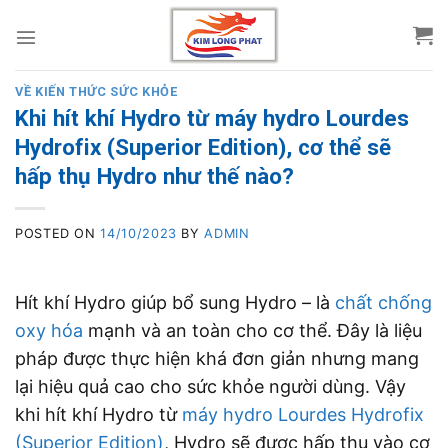
Skip
to
content
VỀ KIẾN THỨC SỨC KHỎE
Khi hít khí Hydro từ máy hydro Lourdes
Hydrofix (Superior Edition), cơ thể sẽ
hấp thụ Hydro như thế nào?
POSTED ON
14/10/2023
BY
ADMIN
Hít khí Hydro giúp bổ sung Hydro – là
chất chống
oxy hóa
mạnh và an toàn cho cơ thể. Đây là liệu
pháp được thực hiện khá đơn giản nhưng mang
lại hiệu quả cao cho sức khỏe người dùng. Vậy
khi hít khí Hydro từ
máy hydro Lourdes Hydrofix
(Superior Edition)
, Hydro sẽ được hấp thụ vào cơ