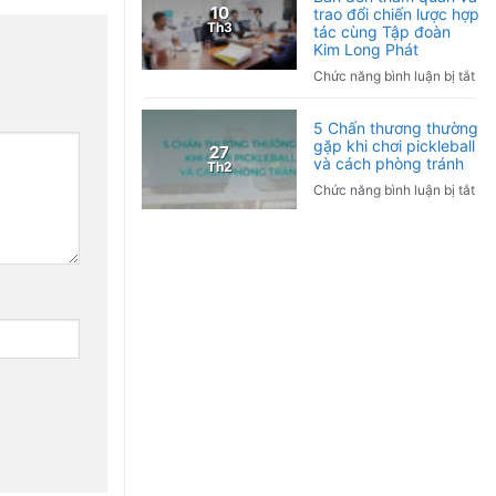
10
trao đổi chiến lược hợp
hợ
Th3
tác cùng Tập đoàn
tác
Kim Long Phát
ngh
ở
Chức năng bình luận bị tắt
cứ
Tậ
lâm
đo
sàn
5 Chấn thương thường
Tor
gặp khi chơi pickleball
Ứn
27
Nh
và cách phòng tránh
Th2
dụ
Bả
liệu
ở
Chức năng bình luận bị tắt
đế
ph
5
th
Hy
Ch
qu
tro
thư
và
ch
thư
tra
sóc
gặ
đổi
sức
khi
chi
kh
chơ
lượ
và
pic
hợ
hỗ
và
tác
trợ
cá
cù
điề
ph
Tậ
trị
trá
đo
bệ
Ki
mã
Lo