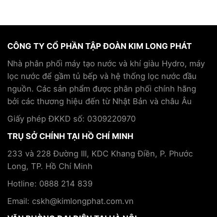
CÔNG TY CỔ PHẦN TẬP ĐOÀN KIM LONG PHÁT
Nhà phân phối máy tạo nước và khí giàu Hydro, máy
lọc nước để gầm tủ bếp và hệ thống lọc nước đầu
nguồn. Các sản phẩm được phân phối chính hãng
bởi các thương hiệu đến từ Nhật Bản và châu Âu
Giấy phép ĐKKD số: 0309220970
TRỤ SỞ CHÍNH TẠI HỒ CHÍ MINH
233 và 228 Đường III, KDC Khang Điền, P. Phước
Long, TP. Hồ Chí Minh
Hotline: 0888 214 839
Email: cskh@kimlongphat.com.vn