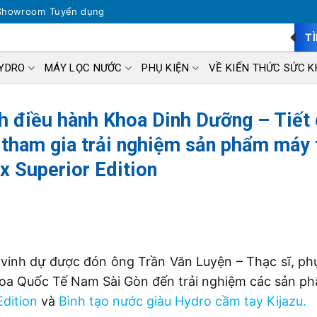
Showroom
Tuyển dụng
T
HYDRO
MÁY LỌC NƯỚC
PHỤ KIỆN
VỀ KIẾN THỨC SỨC K
ch điều hành Khoa Dinh Dưỡng – Tiết
tham gia trải nghiệm sản phẩm máy 
x Superior Edition
inh dự được đón ông Trần Văn Luyện – Thạc sĩ, phụ
hoa Quốc Tế Nam Sài Gòn đến trải nghiệm các sản 
Edition
và
Bình tạo nước giàu Hydro cầm tay Kijazu
.