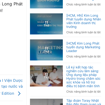
kh
bá
m Long Phát
ở
Chức năng bình luận bị tắt
tay
Việ
[To
m!
phả
Na
quố
[HCM, HN] Kim Long
làm
20
Ki
Phát tuyển dụng Nhân
sao
Lo
11
viên Kinh doanh thị
Ng
Th3
trường
Phá
nh
tuy
ở
Chức năng bình luận bị tắt
và
dụ
[H
cá
Cộ
HN
ph
[HCM] Kim Long Phát
tác
Ki
tuyển dụng Marketing
ng
11
viê
Lo
Leader
Th3
bá
Phá
ở
Chức năng bình luận bị tắt
hà
tuy
[H
dụ
Ki
Lễ ký kết hợp tác
Nh
Lo
nghiên cứu lâm sàng:
viê
Phá
11
Ứng dụng liệu pháp
Kin
Th3
Hydro trong chăm sóc
tuy
 I Viện Dược
do
sức khỏe và hỗ trợ
dụ
thị
 tạo nước và
điều trị bệnh mãn tính
Mar
trư
ở
Chức năng bình luận bị tắt
Lea
r Edition
Lễ
Tập đoàn Toray Nhật
ký
Bản đến tham quan và
kết