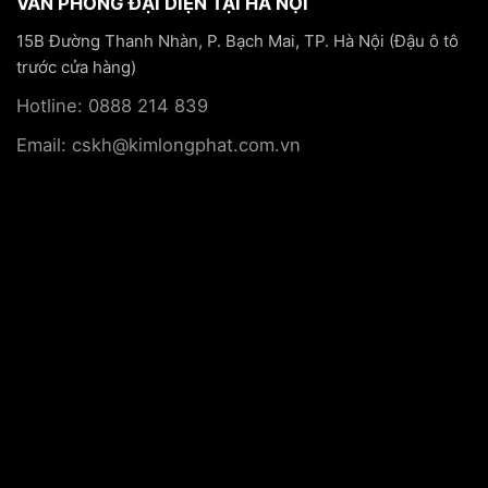
VĂN PHÒNG ĐẠI DIỆN TẠI HÀ NỘI
15B Đường Thanh Nhàn, P. Bạch Mai, TP. Hà Nội (Đậu ô tô
trước cửa hàng)
Hotline: 0888 214 839
Email: cskh@kimlongphat.com.vn