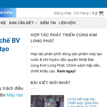
ÌM KIẾM
Đăng nhập
Giỏ hàng /
0
₫
HỎE
BẠN CẦN BIẾT
ĐIỂM TIN
LIÊN HỆ￼
HỢP TÁC PHÁT TRIỂN CÙNG KIM
 chế BV
LONG PHÁT
tạo
Hợp tác phân phối dòng sản phẩm máy tạo
nước & khí Hydro độc quyền Nhật Bản
cùng Kim Long Phát. Chính sách hấp dẫn,
chiết khấu cao.
Xem ngay!
BÀI VIẾT MỚI NHẤT
 trách điều
phẩm
Máy tạo
Lễ ký kết hợp tác
chiến lược giữa Kim
24
Long Phát và VCG