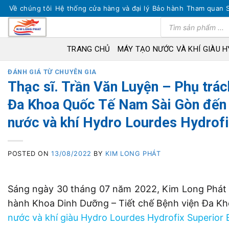
Skip
Về chúng tôi
Hệ thống cửa hàng và đại lý
Bảo hành
Tham quan 
to
Tìm
kiếm
content
sản
phẩm
TRANG CHỦ
MÁY TẠO NƯỚC VÀ KHÍ GIÀU 
ĐÁNH GIÁ TỪ CHUYÊN GIA
Thạc sĩ. Trần Văn Luyện – Phụ trá
Đa Khoa Quốc Tế Nam Sài Gòn đến 
nước và khí Hydro Lourdes Hydrofi
POSTED ON
13/08/2022
BY
KIM LONG PHÁT
Sáng ngày 30 tháng 07 năm 2022, Kim Long Phát v
hành Khoa Dinh Dưỡng – Tiết chế Bệnh viện Đa K
nước và khí giàu Hydro Lourdes Hydrofix Superior 