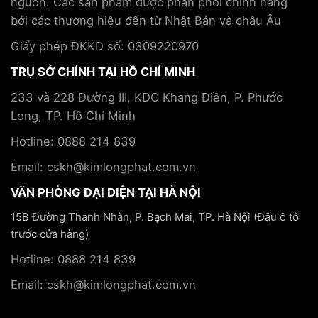
nguồn. Các sản phẩm được phân phối chính hãng
đoàn
trị
Kim
bởi các thương hiệu đến từ Nhật Bản và châu Âu
bệnh
Long
mãn
Phát
Giấy phép ĐKKD số: 0309220970
tính
TRỤ SỞ CHÍNH TẠI HỒ CHÍ MINH
233 và 228 Đường III, KDC Khang Điền, P. Phước
Long, TP. Hồ Chí Minh
Hotline: 0888 214 839
Email: cskh@kimlongphat.com.vn
VĂN PHÒNG ĐẠI DIỆN TẠI HÀ NỘI
15B Đường Thanh Nhàn, P. Bạch Mai, TP. Hà Nội (Đậu ô tô
trước cửa hàng)
Hotline: 0888 214 839
Email: cskh@kimlongphat.com.vn