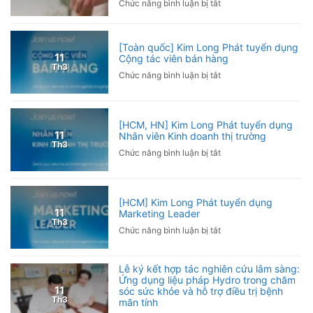
ở
Chức năng bình luận bị tắt
Giải
Chơi
Pickleball
Pickleball
Hội
bị
[Toàn quốc] Kim Long Phát tuyển dụng
Nhà
đau
11
Cộng tác viên bán hàng
báo
Th3
khuỷu
ở
Chức năng bình luận bị tắt
Việt
tay
[Toàn
Nam
phải
quốc]
2026
làm
Kim
sao?
[HCM, HN] Kim Long Phát tuyển dụng
Long
11
Nhân viên Kinh doanh thị trường
Nguyên
Phát
Th3
nhân
ở
Chức năng bình luận bị tắt
tuyển
và
[HCM,
dụng
cách
HN]
Cộng
phòng
Kim
tác
[HCM] Kim Long Phát tuyển dụng
ngừa
Long
viên
11
Marketing Leader
Phát
bán
Th3
ở
Chức năng bình luận bị tắt
tuyển
hàng
[HCM]
dụng
Kim
Nhân
Lễ ký kết hợp tác nghiên cứu lâm sàng:
Long
viên
Ứng dụng liệu pháp Hydro trong chăm
Phát
Kinh
11
sóc sức khỏe và hỗ trợ điều trị bệnh
tuyển
doanh
Th3
mãn tính
dụng
thị